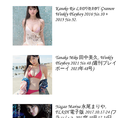
Kaneko Rie LADYBABY Gravure
Weekly Playboy 2016 No.10 +
2015 No.52.
Tanaka Miku 田中美久, Weekly
Playboy 2021 No.48 (週刊プレイ
ボーイ 2021年48号)
Nagao Mariya 永尾まりや,
FLASH 電子版 2017.10.17-24 (フ
ラッシュ 2017年10月17-24日