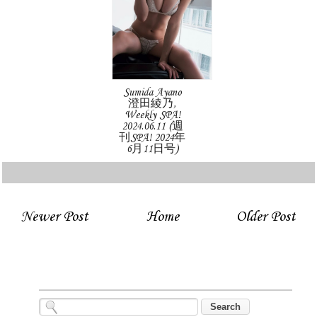
Sumida Ayano
澄田綾乃,
Weekly SPA!
2024.06.11 (週
刊SPA! 2024年
6月11日号)
Newer Post
Home
Older Post