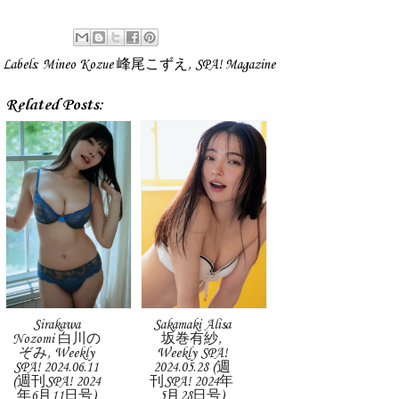
Labels:
Mineo Kozue 峰尾こずえ
,
SPA! Magazine
Related Posts:
Sirakawa
Sakamaki Alisa
Nozomi 白川の
坂巻有紗,
ぞみ, Weekly
Weekly SPA!
SPA! 2024.06.11
2024.05.28 (週
(週刊SPA! 2024
刊SPA! 2024年
年6月11日号)
5月28日号)