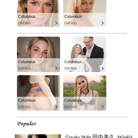
Columbus
Columbus
DATING
DATING
Columbus
Columbus
DATING
DATING
Columbus
Columbus
DATING
DATING
Popular
Tanaka Miku 田中美久, Weekly