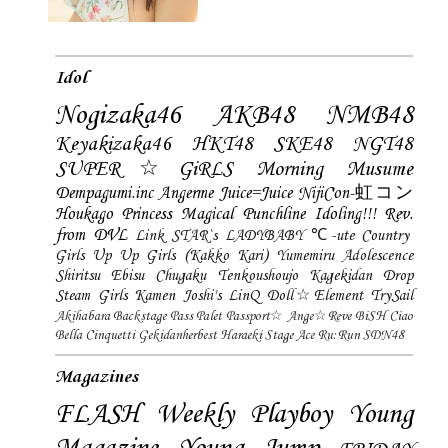
Idol
Nogizaka46
AKB48
NMB48
Keyakizaka46
HKT48
SKE48
NGT48
SUPER☆GiRLS
Morning Musume
Dempagumi.inc
Angerme
Juice=Juice
NijiCon-虹コン
Houkago Princess
Magical Punchline
Idoling!!!
Rev.
from DVL
Link STAR`s
LADYBABY
℃-ute
Country
Girls
Up Up Girls (Kakko Kari)
Yumemiru Adolescence
Shiritsu Ebisu Chugaku
Tenkoushoujo Kagekidan
Drop
Steam Girls
Kamen Joshi's
LinQ
Doll☆Element
TrySail
Akihabara Backstage Pass
Palet
Passport☆
Ange☆Reve
BiSH
Ciao
Bella Cinquetti
Gekidanherbest
Haraeki Stage Ace
Ru:Run
SDN48
Magazines
FLASH
Weekly Playboy
Young