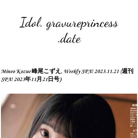
Idol. gravureprincess
.date
Mineo Kozue 峰尾こずえ, Weekly SPA! 2023.11.21 (週刊
SPA! 2023年11月21日号)