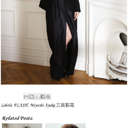
Labels:
FLASH
,
Miyoshi Ayaka 三吉彩花
Related Posts: