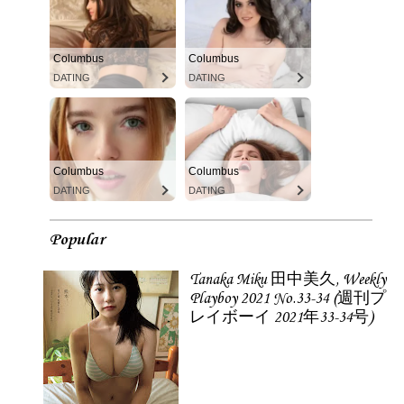
Columbus
Columbus
DATING
DATING
Columbus
Columbus
DATING
DATING
Popular
Tanaka Miku 田中美久, Weekly
Playboy 2021 No.33-34 (週刊プ
レイボーイ 2021年33-34号)