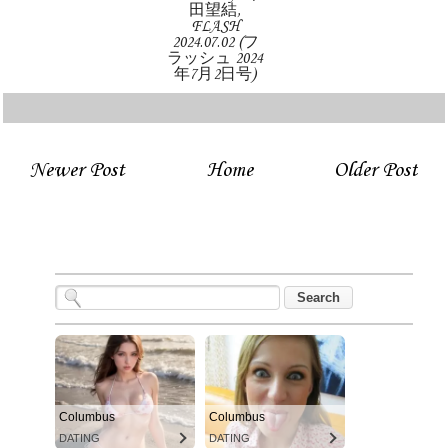
田望結,
FLASH
2024.07.02 (フ
ラッシュ 2024
年7月2日号)
Newer Post
Home
Older Post
Columbus
Columbus
DATING
DATING