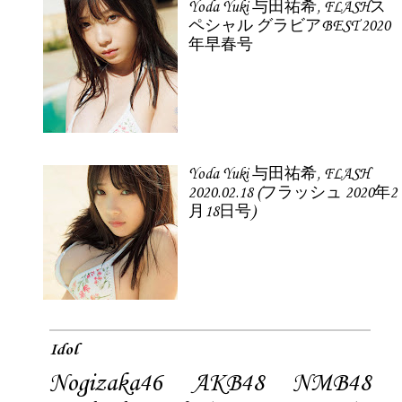
Yoda Yuki 与田祐希, FLASHス
ペシャル グラビアBEST 2020
年早春号
Yoda Yuki 与田祐希, FLASH
2020.02.18 (フラッシュ 2020年2
月18日号)
Idol
Nogizaka46
AKB48
NMB48