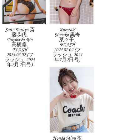
Saito Yasuyo 斎
Kurosaki
藤恭代,
Nanako 黒嵜
Takahashi Rin
菜々子,
高橋凛,
FLASH
FLASH
2024.07.02 (フ
2024.07.02 (フ
ラッシュ 2024
ラッシュ 2024
年7月2日号)
年7月2日号)
Honda Miyu 本