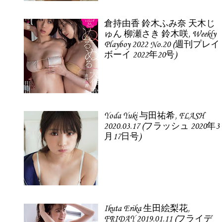
倉持由香 鈴木ふみ奈 天木じ
ゅん 柳瀬さき 鈴木咲, Weekly
Playboy 2022 No.20 (週刊プレイ
ボーイ 2022年20号)
Yoda Yuki 与田祐希, FLASH
2020.03.17 (フラッシュ 2020年3
月17日号)
Ikuta Erika 生田絵梨花,
FRIDAY 2019.01.11 (フライデ