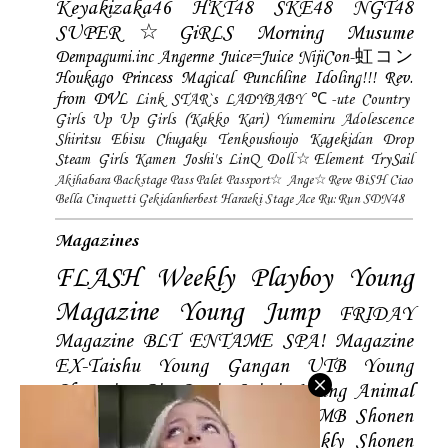
Keyakizaka46
HKT48
SKE48
NGT48
SUPER☆GiRLS
Morning Musume
Dempagumi.inc
Angerme
Juice=Juice
NijiCon-虹コン
Houkago Princess
Magical Punchline
Idoling!!!
Rev.
from DVL
Link STAR`s
LADYBABY
℃-ute
Country
Girls
Up Up Girls (Kakko Kari)
Yumemiru Adolescence
Shiritsu Ebisu Chugaku
Tenkoushoujo Kagekidan
Drop
Steam Girls
Kamen Joshi's
LinQ
Doll☆Element
TrySail
Akihabara Backstage Pass
Palet
Passport☆
Ange☆Reve
BiSH
Ciao
Bella Cinquetti
Gekidanherbest
Haraeki Stage Ace
Ru:Run
SDN48
Magazines
FLASH
Weekly Playboy
Young
Magazine
Young Jump
FRIDAY
Magazine
BLT
ENTAME
SPA! Magazine
EX-Taishu
Young Gangan
UTB
Young
Champion
Big Comic Spirtis
Young Animal
Shonen Magazine
BUBKA
BOMB
Shonen
Champion
Manga Action
Weekly Shonen