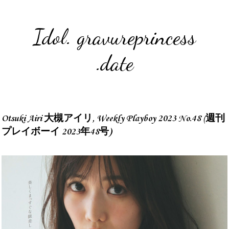
Idol. gravureprincess
.date
Otsuki Airi 大槻アイリ, Weekly Playboy 2023 No.48 (週刊
プレイボーイ 2023年48号)