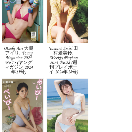
Otsuki Airi 大槻
Tamura Amiri 田
アイリ, Young
村愛美鈴,
Magazine 2024
Weekly Playboy
No.15 (ヤング
2024 No.28 (週
マガジン 2024
刊プレイボー
年15号)
イ 2024年28号)