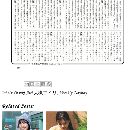
Labels:
Otsuki Airi 大槻アイリ
,
Weekly Playboy
Related Posts: