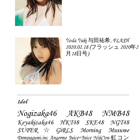
Yoda Yuki 与田祐希, FLASH
2020.02.18 (フラッシュ 2020年2
月18日号)
Idol
Nogizaka46
AKB48
NMB48
Keyakizaka46
HKT48
SKE48
NGT48
SUPER☆GiRLS
Morning Musume
Dempagumi.inc
Angerme
Juice=Juice
NijiCon-虹コン