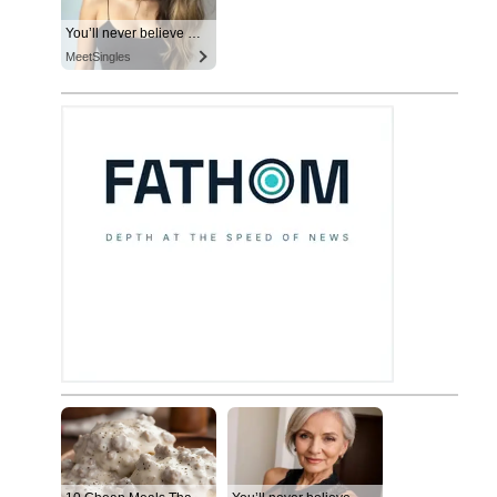
You’ll never believe why I moved to… Columbus
MeetSingles