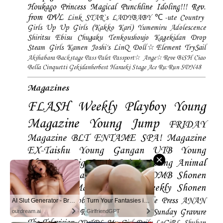
Houkago Princess
Magical Punchline
Idoling!!!
Rev.
from DVL
Link STAR`s
LADYBABY
℃-ute
Country
Girls
Up Up Girls (Kakko Kari)
Yumemiru Adolescence
Shiritsu Ebisu Chugaku
Tenkoushoujo Kagekidan
Drop
Steam Girls
Kamen Joshi's
LinQ
Doll☆Element
TrySail
Akihabara Backstage Pass
Palet
Passport☆
Ange☆Reve
BiSH
Ciao
Bella Cinquetti
Gekidanherbest
Haraeki Stage Ace
Ru:Run
SDN48
Magazines
FLASH
Weekly Playboy
Young
Magazine
Young Jump
FRIDAY
Magazine
BLT
ENTAME
SPA! Magazine
EX-Taishu
Young Gangan
UTB
Young
Champion
Big Comic Spirtis
Young Animal
Shonen Magazine
BUBKA
BOMB
Shonen
Champion
Manga Action
Weekly Shonen
Sunday
Photobooks
BRODY
Hustle Press
ANAN
AI Slut Generator - Bring your Fantasies to life 🔥
Turn Your Fantasies into Reality
Magazine
SMART Magazine
Young Sunday
Gravure
ourdream.ai
GirlfriendGPT
The Television