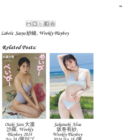
Labels:
Saaya 紗綾
,
Weekly Playboy
Related Posts:
Otaki Sara 大瀧
Sakamaki Alisa
沙羅, Weekly
坂巻有紗,
Playboy 2024
Weekly Playboy
No.28 (週刊プ
2024 No.28 (週