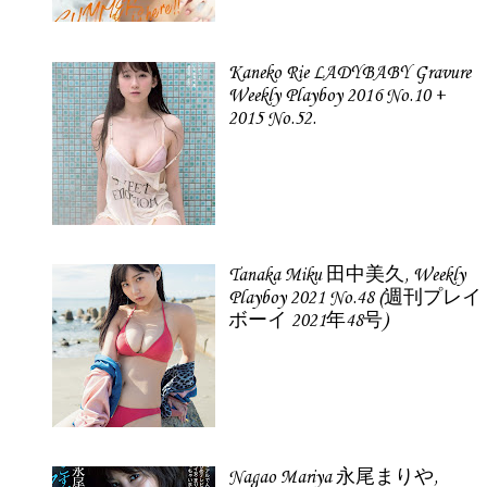
Kaneko Rie LADYBABY Gravure
Weekly Playboy 2016 No.10 +
2015 No.52.
Tanaka Miku 田中美久, Weekly
Playboy 2021 No.48 (週刊プレイ
ボーイ 2021年48号)
Nagao Mariya 永尾まりや,