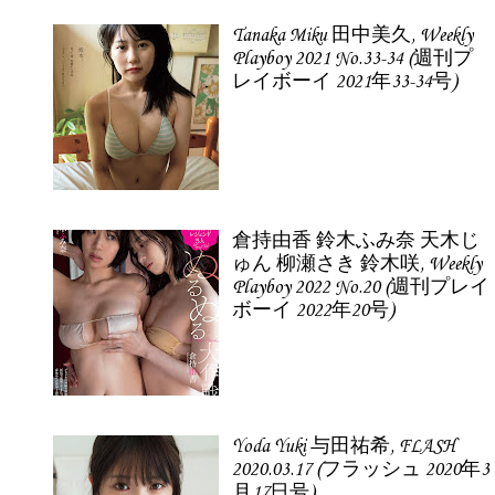
Tanaka Miku 田中美久, Weekly
Playboy 2021 No.33-34 (週刊プ
レイボーイ 2021年33-34号)
倉持由香 鈴木ふみ奈 天木じ
ゅん 柳瀬さき 鈴木咲, Weekly
Playboy 2022 No.20 (週刊プレイ
ボーイ 2022年20号)
Yoda Yuki 与田祐希, FLASH
2020.03.17 (フラッシュ 2020年3
月17日号)