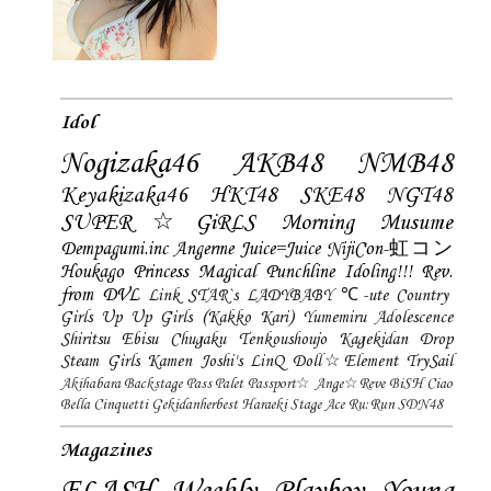
Idol
Nogizaka46
AKB48
NMB48
Keyakizaka46
HKT48
SKE48
NGT48
SUPER☆GiRLS
Morning Musume
Dempagumi.inc
Angerme
Juice=Juice
NijiCon-虹コン
Houkago Princess
Magical Punchline
Idoling!!!
Rev.
from DVL
Link STAR`s
LADYBABY
℃-ute
Country
Girls
Up Up Girls (Kakko Kari)
Yumemiru Adolescence
Shiritsu Ebisu Chugaku
Tenkoushoujo Kagekidan
Drop
Steam Girls
Kamen Joshi's
LinQ
Doll☆Element
TrySail
Akihabara Backstage Pass
Palet
Passport☆
Ange☆Reve
BiSH
Ciao
Bella Cinquetti
Gekidanherbest
Haraeki Stage Ace
Ru:Run
SDN48
Magazines