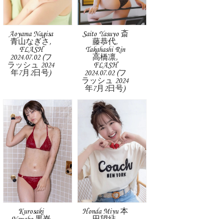
Aoyama Nagisa
Saito Yasuyo 斎
青山なぎさ,
藤恭代,
FLASH
Takahashi Rin
2024.07.02 (フ
高橋凛,
ラッシュ 2024
FLASH
年7月2日号)
2024.07.02 (フ
ラッシュ 2024
年7月2日号)
Kurosaki
Honda Miyu 本