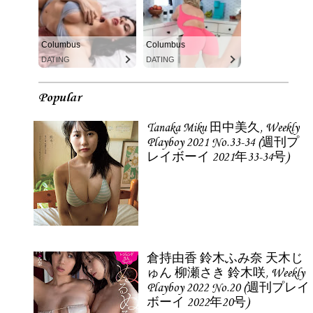
Columbus
Columbus
DATING
DATING
Popular
Tanaka Miku 田中美久, Weekly
Playboy 2021 No.33-34 (週刊プ
レイボーイ 2021年33-34号)
倉持由香 鈴木ふみ奈 天木じ
ゅん 柳瀬さき 鈴木咲, Weekly
Playboy 2022 No.20 (週刊プレイ
ボーイ 2022年20号)