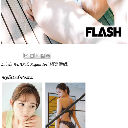
Labels:
FLASH
,
Sagara Iori 相楽伊織
Related Posts: