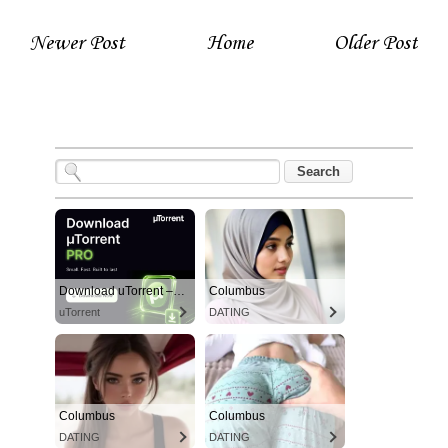
Newer Post
Home
Older Post
Download uTorrent – The World's #1 Torrent Client
Columbus
uTorrent
DATING
Columbus
Columbus
DATING
DATING