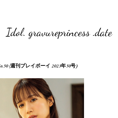
Idol. gravureprincess .date
023 No.50 (週刊プレイボーイ 2023年50号)