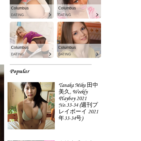
Columbus
Columbus
DATING
DATING
Columbus
Columbus
DATING
DATING
Popular
Tanaka Miku 田中
美久, Weekly
Playboy 2021
No.33-34 (週刊プ
レイボーイ 2021
年33-34号)