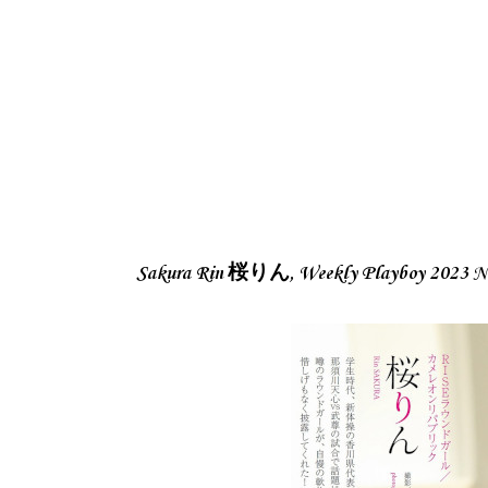
Sakura Rin 桜りん, Weekly Playboy 2