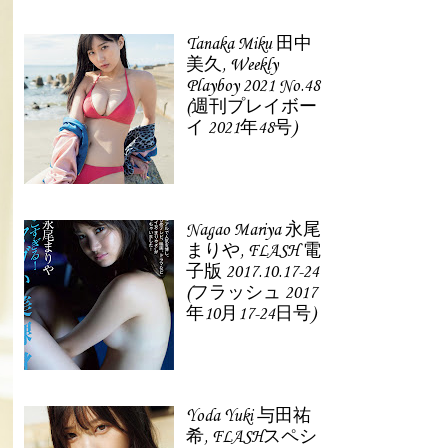
Tanaka Miku 田中
美久, Weekly
Playboy 2021 No.48
(週刊プレイボー
イ 2021年48号)
Nagao Mariya 永尾
まりや, FLASH 電
子版 2017.10.17-24
(フラッシュ 2017
年10月17-24日号)
Yoda Yuki 与田祐
希, FLASHスペシ