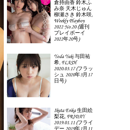
倉持由香 鈴木ふ
み奈 天木じゅん
柳瀬さき 鈴木咲,
Weekly Playboy
2022 No.20 (週刊
プレイボーイ
2022年20号)
Yoda Yuki 与田祐
希, FLASH
2020.03.17 (フラッ
シュ 2020年3月17
日号)
Ikuta Erika 生田絵
梨花, FRIDAY
2019.01.11 (フライ
デー 2019年1月11