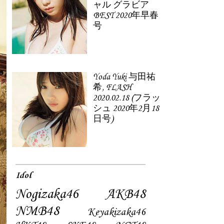
ャル グラビア
BEST 2020年早春
号
Yoda Yuki 与田祐
希, FLASH
2020.02.18 (フラッ
シュ 2020年2月18
日号)
Idol
Nogizaka46
AKB48
NMB48
Keyakizaka46