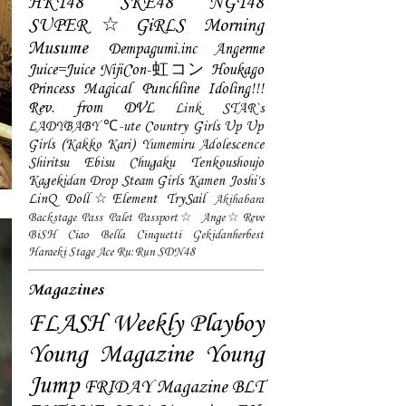
HKT48
SKE48
NGT48
SUPER☆GiRLS
Morning
Musume
Dempagumi.inc
Angerme
Juice=Juice
NijiCon-虹コン
Houkago
Princess
Magical Punchline
Idoling!!!
Rev. from DVL
Link STAR`s
LADYBABY
℃-ute
Country Girls
Up Up
Girls (Kakko Kari)
Yumemiru Adolescence
Shiritsu Ebisu Chugaku
Tenkoushoujo
Kagekidan
Drop
Steam Girls
Kamen Joshi's
LinQ
Doll☆Element
TrySail
Akihabara
Backstage Pass
Palet
Passport☆
Ange☆Reve
BiSH
Ciao Bella Cinquetti
Gekidanherbest
Haraeki Stage Ace
Ru:Run
SDN48
Magazines
FLASH
Weekly Playboy
Young Magazine
Young
Jump
FRIDAY Magazine
BLT