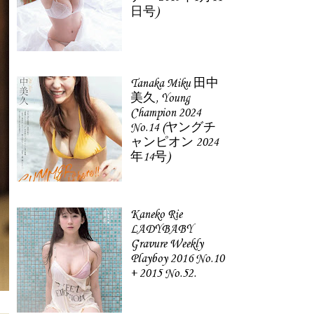
日号)
Tanaka Miku 田中
美久, Young
Champion 2024
No.14 (ヤングチ
ャンピオン 2024
年14号)
Kaneko Rie
LADYBABY
Gravure Weekly
Playboy 2016 No.10
+ 2015 No.52.