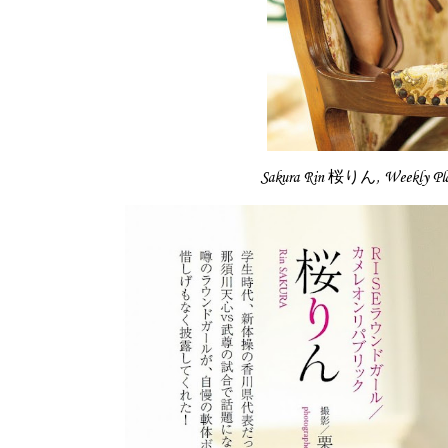
Sakura Rin 桜りん, Weekly