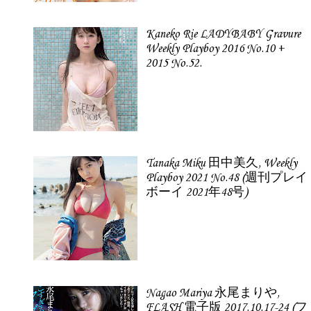
Kaneko Rie LADYBABY Gravure
Weekly Playboy 2016 No.10 +
2015 No.52.
Tanaka Miku 田中美久, Weekly
Playboy 2021 No.48 (週刊プレイ
ボーイ 2021年48号)
Nagao Mariya 永尾まりや,
FLASH 電子版 2017.10.17-24 (フ