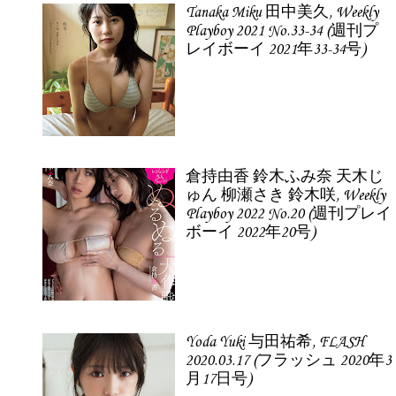
Tanaka Miku 田中美久, Weekly
Playboy 2021 No.33-34 (週刊プ
レイボーイ 2021年33-34号)
倉持由香 鈴木ふみ奈 天木じ
ゅん 柳瀬さき 鈴木咲, Weekly
Playboy 2022 No.20 (週刊プレイ
ボーイ 2022年20号)
Yoda Yuki 与田祐希, FLASH
2020.03.17 (フラッシュ 2020年3
月17日号)