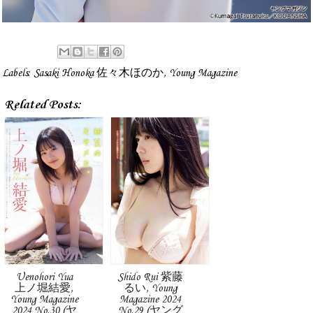
Labels:
Sasaki Honoka 佐々木ほのか
,
Young Magazine
Related Posts:
Uenohori Yua
Shido Rui 紫藤
上ノ堀結愛,
るい, Young
Young Magazine
Magazine 2024
2024 No.30 (ヤ
No.29 (ヤング