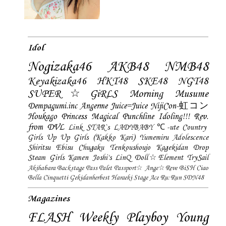
Idol
Nogizaka46
AKB48
NMB48
Keyakizaka46
HKT48
SKE48
NGT48
SUPER☆GiRLS
Morning Musume
Dempagumi.inc
Angerme
Juice=Juice
NijiCon-虹コン
Houkago Princess
Magical Punchline
Idoling!!!
Rev.
from DVL
Link STAR`s
LADYBABY
℃-ute
Country
Girls
Up Up Girls (Kakko Kari)
Yumemiru Adolescence
Shiritsu Ebisu Chugaku
Tenkoushoujo Kagekidan
Drop
Steam Girls
Kamen Joshi's
LinQ
Doll☆Element
TrySail
Akihabara Backstage Pass
Palet
Passport☆
Ange☆Reve
BiSH
Ciao
Bella Cinquetti
Gekidanherbest
Haraeki Stage Ace
Ru:Run
SDN48
Magazines
FLASH
Weekly Playboy
Young