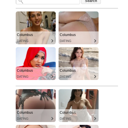
Columbus
Columbus
DATING
DATING
Columbus
Columbus
DATING
DATING
Columbus
Columbus
DATING
DATING