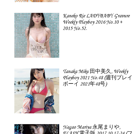
Kaneko Rie LADYBABY Gravure
Weekly Playboy 2016 No.10 +
2015 No.52.
Tanaka Miku 田中美久, Weekly
Playboy 2021 No.48 (週刊プレイ
ボーイ 2021年48号)
Nagao Mariya 永尾まりや,
FLASH 電子版 2017.10.17-24 (フ