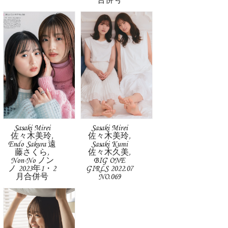
合併号
Sasaki Mirei
Sasaki Mirei
佐々木美玲,
佐々木美玲,
Endo Sakura 遠
Sasaki Kumi
藤さくら,
佐々木久美,
Non-No ノン
BIG ONE
ノ 2023年1・2
GIRLS 2022.07
月合併号
NO.069