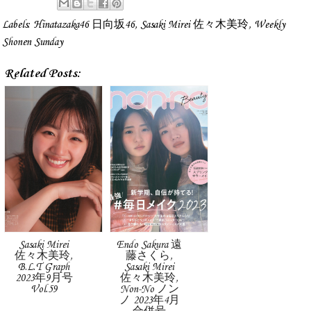
Labels:
Hinatazaka46 日向坂46
,
Sasaki Mirei 佐々木美玲
,
Weekly
Shonen Sunday
Related Posts:
Sasaki Mirei
Endo Sakura 遠
佐々木美玲,
藤さくら,
B.L.T Graph
Sasaki Mirei
2023年9月号
佐々木美玲,
Vol.59
Non-No ノン
ノ 2023年4月