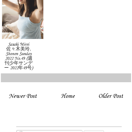
Sasaki Mirei
佐々木美玲,
Shonen Sunday
2022 No.49 (週
刊少年サンデ
ー 2022年49号)
Newer Post
Home
Older Post