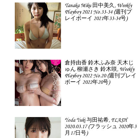
Tanaka Miku 田中美久, Weekly
Playboy 2021 No.33-34 (週刊プ
レイボーイ 2021年33-34号)
倉持由香 鈴木ふみ奈 天木じ
ゅん 柳瀬さき 鈴木咲, Weekly
Playboy 2022 No.20 (週刊プレイ
ボーイ 2022年20号)
Yoda Yuki 与田祐希, FLASH
2020.03.17 (フラッシュ 2020年3
月17日号)