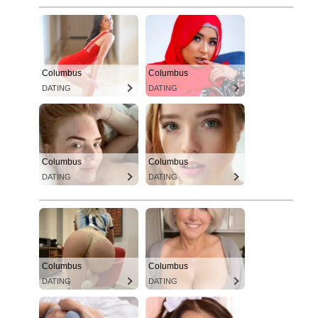
Columbus
Columbus
DATING
DATING
Columbus
Columbus
DATING
DATING
Columbus
Columbus
DATING
DATING