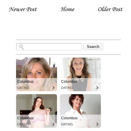
Newer Post
Home
Older Post
Columbus
Columbus
DATING
DATING
Columbus
Columbus
DATING
DATING