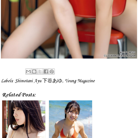
Labels:
Shimotani Ayu 下谷あゆ
,
Young Magazine
Related Posts: