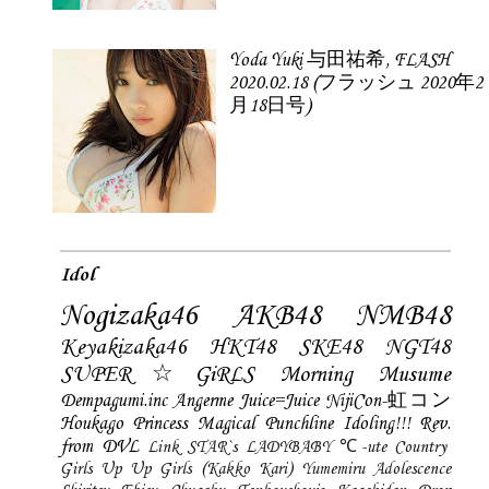
Yoda Yuki 与田祐希, FLASH
2020.02.18 (フラッシュ 2020年2
月18日号)
Idol
Nogizaka46
AKB48
NMB48
Keyakizaka46
HKT48
SKE48
NGT48
SUPER☆GiRLS
Morning Musume
Dempagumi.inc
Angerme
Juice=Juice
NijiCon-虹コン
Houkago Princess
Magical Punchline
Idoling!!!
Rev.
from DVL
Link STAR`s
LADYBABY
℃-ute
Country
Girls
Up Up Girls (Kakko Kari)
Yumemiru Adolescence