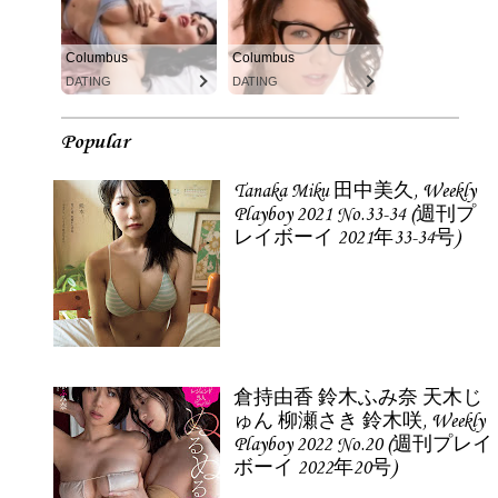
Columbus
Columbus
DATING
DATING
Popular
Tanaka Miku 田中美久, Weekly
Playboy 2021 No.33-34 (週刊プ
レイボーイ 2021年33-34号)
倉持由香 鈴木ふみ奈 天木じ
ゅん 柳瀬さき 鈴木咲, Weekly
Playboy 2022 No.20 (週刊プレイ
ボーイ 2022年20号)