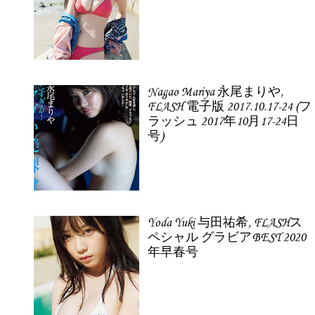
Nagao Mariya 永尾まりや,
FLASH 電子版 2017.10.17-24 (フ
ラッシュ 2017年10月17-24日
号)
Yoda Yuki 与田祐希, FLASHス
ペシャル グラビアBEST 2020
年早春号