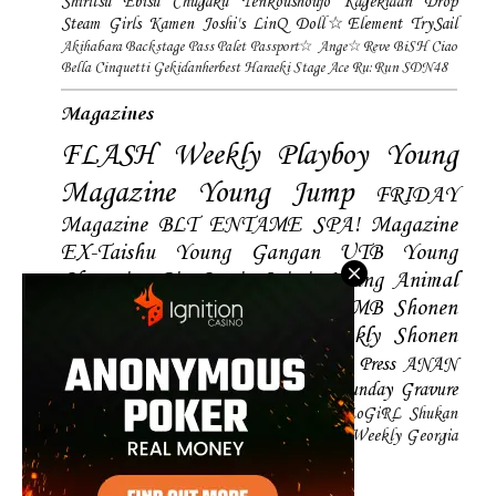
Shiritsu Ebisu Chugaku
Tenkoushoujo Kagekidan
Drop
Steam Girls
Kamen Joshi's
LinQ
Doll☆Element
TrySail
Akihabara Backstage Pass
Palet
Passport☆
Ange☆Reve
BiSH
Ciao
Bella Cinquetti
Gekidanherbest
Haraeki Stage Ace
Ru:Run
SDN48
Magazines
FLASH
Weekly Playboy
Young
Magazine
Young Jump
FRIDAY
Magazine
BLT
ENTAME
SPA! Magazine
EX-Taishu
Young Gangan
UTB
Young
Champion
Big Comic Spirtis
Young Animal
Shonen Magazine
BUBKA
BOMB
Shonen
Champion
Manga Action
Weekly Shonen
Sunday
Photobooks
BRODY
Hustle Press
ANAN
Magazine
SMART Magazine
Young Sunday
Gravure
The Television
CD&DL My Girl
Daily LoGiRL
Shukan
Taishu
Girls! Magazine
Soccer Game King
Weekly Georgia
Sunday Magazine
Mery Magazine