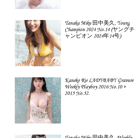
Tanaka Miku 田中美久, Young
Champion 2024 No.14 (ヤングチ
ャンピオン 2024年14号)
Kaneko Rie LADYBABY Gravure
Weekly Playboy 2016 No.10 +
2015 No.52.
Tanaka Miku 田中美久, Weekly