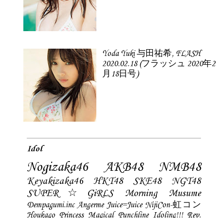
Yoda Yuki 与田祐希, FLASH
2020.02.18 (フラッシュ 2020年2
月18日号)
Idol
Nogizaka46
AKB48
NMB48
Keyakizaka46
HKT48
SKE48
NGT48
SUPER☆GiRLS
Morning Musume
Dempagumi.inc
Angerme
Juice=Juice
NijiCon-虹コン
Houkago Princess
Magical Punchline
Idoling!!!
Rev.