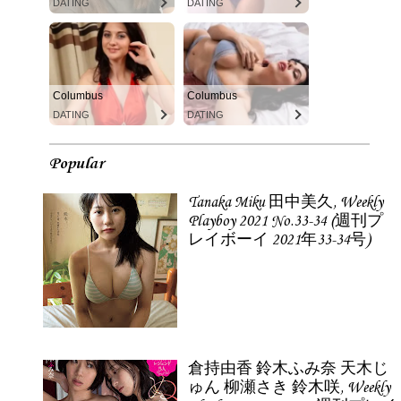
DATING
DATING
Columbus
Columbus
DATING
DATING
Popular
Tanaka Miku 田中美久, Weekly
Playboy 2021 No.33-34 (週刊プ
レイボーイ 2021年33-34号)
倉持由香 鈴木ふみ奈 天木じ
ゅん 柳瀬さき 鈴木咲, Weekly