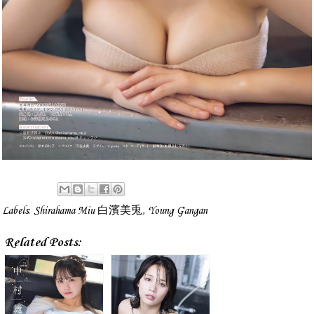
Labels:
Shirahama Miu 白濱美兎
,
Young Gangan
Related Posts: