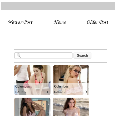
Newer Post
Home
Older Post
Columbus
Columbus
DATING
DATING