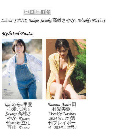
Labels:
STU48
,
Takao Sayaka 高雄さやか
,
Weekly Playboy
Related Posts:
Kai Kokoa 甲斐
Tamura Amiri 田
心愛, Takao
村愛美鈴,
Sayaka 高雄さ
Weekly Playboy
やか, Rissen
2024 No.28 (週
Momoka 立仙
刊プレイボー
百佳, Young
イ 2024年28号)