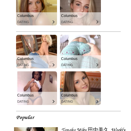
Columbus
Columbus
DATING
DATING
Columbus
Columbus
DATING
DATING
Columbus
Columbus
DATING
DATING
Popular
Tanaka Miku 田中美久, Weekly