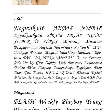
Idol
Nogizaka46
AKB48
NMB48
Keyakizaka46
HKT48
SKE48
NGT48
SUPER☆GiRLS
Morning Musume
Dempagumi.inc
Angerme
Juice=Juice
NijiCon-虹コン
Houkago Princess
Magical Punchline
Idoling!!!
Rev.
from DVL
Link STAR`s
LADYBABY
℃-ute
Country
Girls
Up Up Girls (Kakko Kari)
Yumemiru Adolescence
Shiritsu Ebisu Chugaku
Tenkoushoujo Kagekidan
Drop
Steam Girls
Kamen Joshi's
LinQ
Doll☆Element
TrySail
Akihabara Backstage Pass
Palet
Passport☆
Ange☆Reve
BiSH
Ciao
Bella Cinquetti
Gekidanherbest
Haraeki Stage Ace
Ru:Run
SDN48
Magazines
FLASH
Weekly Playboy
Young