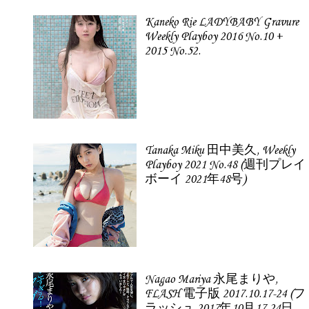
Kaneko Rie LADYBABY Gravure
Weekly Playboy 2016 No.10 +
2015 No.52.
Tanaka Miku 田中美久, Weekly
Playboy 2021 No.48 (週刊プレイ
ボーイ 2021年48号)
Nagao Mariya 永尾まりや,
FLASH 電子版 2017.10.17-24 (フ
ラッシュ 2017年10月17-24日