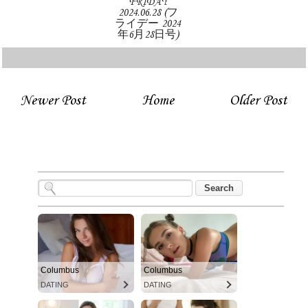
FRIDAY
2024.06.28 (フ
ライデー 2024
年6月28日号)
Newer Post
Home
Older Post
Columbus
Columbus
DATING
DATING