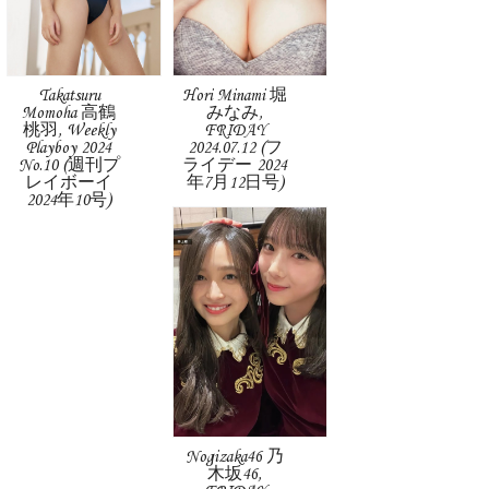
Takatsuru
Hori Minami 堀
Momoha 高鶴
みなみ,
桃羽, Weekly
FRIDAY
Playboy 2024
2024.07.12 (フ
No.10 (週刊プ
ライデー 2024
レイボーイ
年7月12日号)
2024年10号)
Nogizaka46 乃
木坂46,