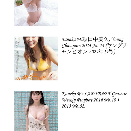
Tanaka Miku 田中美久, Young
Champion 2024 No.14 (ヤングチ
ャンピオン 2024年14号)
Kaneko Rie LADYBABY Gravure
Weekly Playboy 2016 No.10 +
2015 No.52.