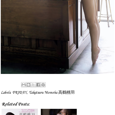
Labels:
FRIDAY
,
Takatsuru Momoha 高鶴桃羽
Related Posts: