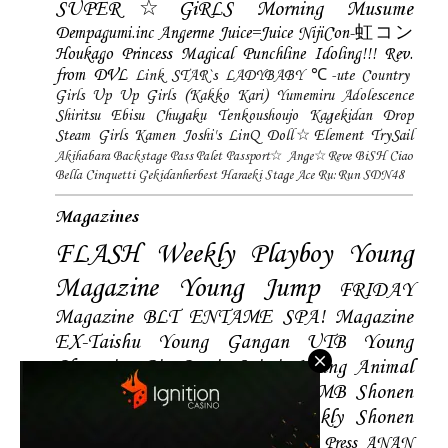
SUPER☆GiRLS
Morning Musume
Dempagumi.inc
Angerme
Juice=Juice
NijiCon-虹コン
Houkago Princess
Magical Punchline
Idoling!!!
Rev.
from DVL
Link STAR`s
LADYBABY
℃-ute
Country
Girls
Up Up Girls (Kakko Kari)
Yumemiru Adolescence
Shiritsu Ebisu Chugaku
Tenkoushoujo Kagekidan
Drop
Steam Girls
Kamen Joshi's
LinQ
Doll☆Element
TrySail
Akihabara Backstage Pass
Palet
Passport☆
Ange☆Reve
BiSH
Ciao
Bella Cinquetti
Gekidanherbest
Haraeki Stage Ace
Ru:Run
SDN48
Magazines
FLASH
Weekly Playboy
Young
Magazine
Young Jump
FRIDAY
Magazine
BLT
ENTAME
SPA! Magazine
EX-Taishu
Young Gangan
UTB
Young
Champion
Big Comic Spirtis
Young Animal
Shonen Magazine
BUBKA
BOMB
Shonen
Champion
Manga Action
Weekly Shonen
Sunday
Photobooks
BRODY
Hustle Press
ANAN