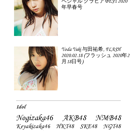
ペシャル グラビアBEST 2020
年早春号
Yoda Yuki 与田祐希, FLASH
2020.02.18 (フラッシュ 2020年2
月18日号)
Idol
Nogizaka46
AKB48
NMB48
Keyakizaka46
HKT48
SKE48
NGT48