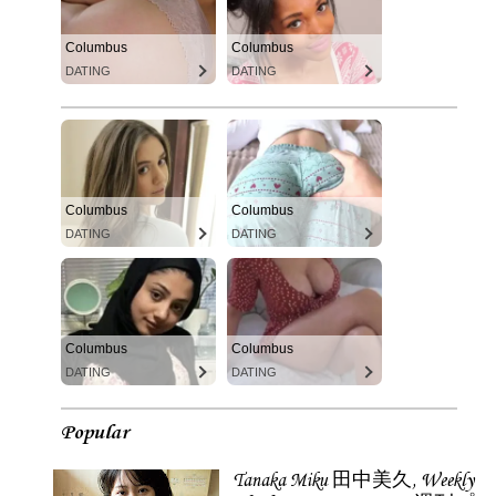
Columbus
Columbus
DATING
DATING
Columbus
Columbus
DATING
DATING
Columbus
Columbus
DATING
DATING
Popular
Tanaka Miku 田中美久, Weekly