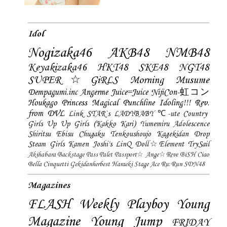
Idol
Nogizaka46
AKB48
NMB48
Keyakizaka46
HKT48
SKE48
NGT48
SUPER☆GiRLS
Morning Musume
Dempagumi.inc
Angerme
Juice=Juice
NijiCon-虹コン
Houkago Princess
Magical Punchline
Idoling!!!
Rev.
from DVL
Link STAR`s
LADYBABY
℃-ute
Country
Girls
Up Up Girls (Kakko Kari)
Yumemiru Adolescence
Shiritsu Ebisu Chugaku
Tenkoushoujo Kagekidan
Drop
Steam Girls
Kamen Joshi's
LinQ
Doll☆Element
TrySail
Akihabara Backstage Pass
Palet
Passport☆
Ange☆Reve
BiSH
Ciao
Bella Cinquetti
Gekidanherbest
Haraeki Stage Ace
Ru:Run
SDN48
Magazines
FLASH
Weekly Playboy
Young
Magazine
Young Jump
FRIDAY