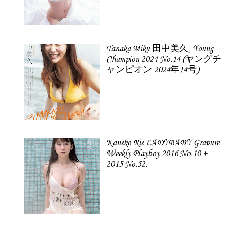
Tanaka Miku 田中美久, Young
Champion 2024 No.14 (ヤングチ
ャンピオン 2024年14号)
Kaneko Rie LADYBABY Gravure
Weekly Playboy 2016 No.10 +
2015 No.52.