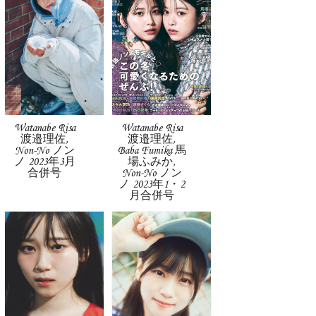
Watanabe Risa
Watanabe Risa
渡邉理佐,
渡邉理佐,
Non-No ノン
Baba Fumika 馬
ノ 2023年3月
場ふみか,
合併号
Non-No ノン
ノ 2023年1・2
月合併号