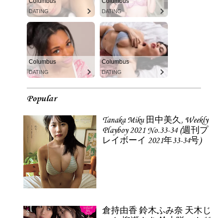
Columbus
Columbus
DATING
DATING
Columbus
Columbus
DATING
DATING
Popular
Tanaka Miku 田中美久, Weekly
Playboy 2021 No.33-34 (週刊プ
レイボーイ 2021年33-34号)
倉持由香 鈴木ふみ奈 天木じ