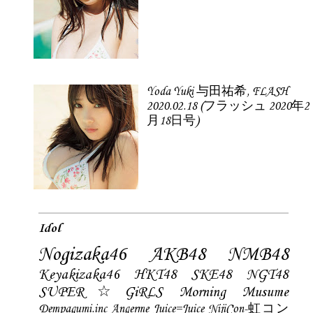
Yoda Yuki 与田祐希, FLASH
2020.02.18 (フラッシュ 2020年2
月18日号)
Idol
Nogizaka46
AKB48
NMB48
Keyakizaka46
HKT48
SKE48
NGT48
SUPER☆GiRLS
Morning Musume
Dempagumi.inc
Angerme
Juice=Juice
NijiCon-虹コン