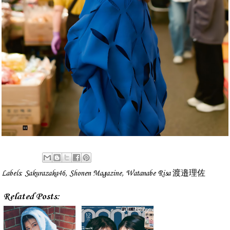
Labels:
Sakurazaka46
,
Shonen Magazine
,
Watanabe Risa 渡邉理佐
Related Posts: