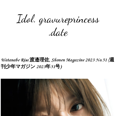
Idol. gravureprincess
.date
Watanabe Risa 渡邉理佐, Shonen Magazine 2023 No.51 (週
刊少年マガジン 2023年51号)