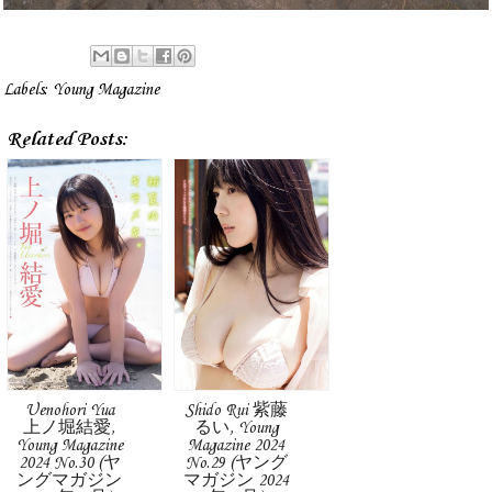
Labels:
Young Magazine
Related Posts:
Uenohori Yua
Shido Rui 紫藤
上ノ堀結愛,
るい, Young
Young Magazine
Magazine 2024
2024 No.30 (ヤ
No.29 (ヤング
ングマガジン
マガジン 2024