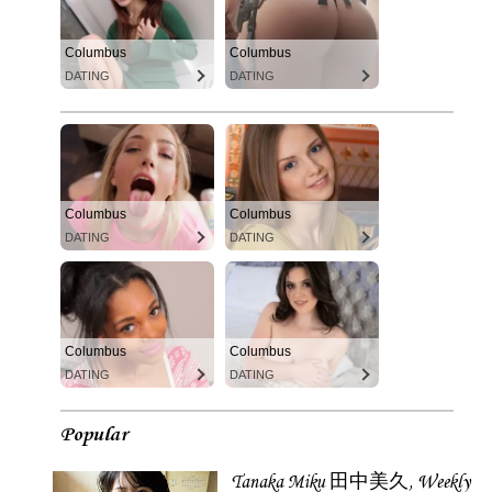
Columbus
Columbus
DATING
DATING
Columbus
Columbus
DATING
DATING
Columbus
Columbus
DATING
DATING
Popular
Tanaka Miku 田中美久, Weekly