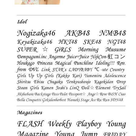
Idol
Nogizaka46
AKB48
NMB48
Keyakizaka46
HKT48
SKE48
NGT48
SUPER☆GiRLS
Morning Musume
Dempagumi.inc
Angerme
Juice=Juice
NijiCon-虹コン
Houkago Princess
Magical Punchline
Idoling!!!
Rev.
from DVL
Link STAR`s
LADYBABY
℃-ute
Country
Girls
Up Up Girls (Kakko Kari)
Yumemiru Adolescence
Shiritsu Ebisu Chugaku
Tenkoushoujo Kagekidan
Drop
Steam Girls
Kamen Joshi's
LinQ
Doll☆Element
TrySail
Akihabara Backstage Pass
Palet
Passport☆
Ange☆Reve
BiSH
Ciao
Bella Cinquetti
Gekidanherbest
Haraeki Stage Ace
Ru:Run
SDN48
Magazines
FLASH
Weekly Playboy
Young
Magazine
Young Jump
FRIDAY