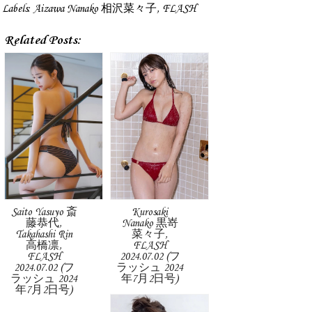
Labels:
Aizawa Nanako 相沢菜々子
,
FLASH
Related Posts:
Saito Yasuyo 斎
Kurosaki
藤恭代,
Nanako 黒嵜
Takahashi Rin
菜々子,
高橋凛,
FLASH
FLASH
2024.07.02 (フ
2024.07.02 (フ
ラッシュ 2024
ラッシュ 2024
年7月2日号)
年7月2日号)