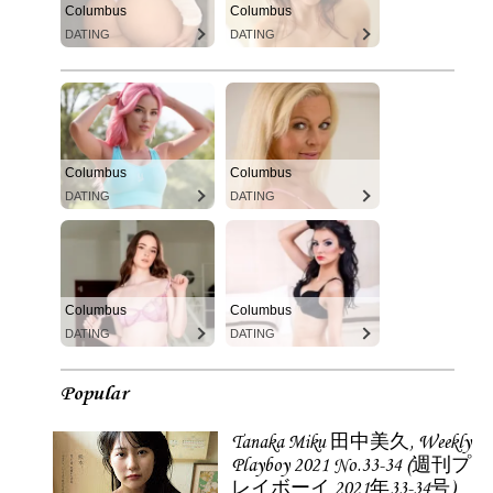
Columbus
Columbus
DATING
DATING
Columbus
Columbus
DATING
DATING
Columbus
Columbus
DATING
DATING
Popular
Tanaka Miku 田中美久, Weekly
Playboy 2021 No.33-34 (週刊プ
レイボーイ 2021年33-34号)