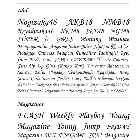
Idol
Nogizaka46
AKB48
NMB48
Keyakizaka46
HKT48
SKE48
NGT48
SUPER☆GiRLS
Morning Musume
Dempagumi.inc
Angerme
Juice=Juice
NijiCon-虹コン
Houkago Princess
Magical Punchline
Idoling!!!
Rev.
from DVL
Link STAR`s
LADYBABY
℃-ute
Country
Girls
Up Up Girls (Kakko Kari)
Yumemiru Adolescence
Shiritsu Ebisu Chugaku
Tenkoushoujo Kagekidan
Drop
Steam Girls
Kamen Joshi's
LinQ
Doll☆Element
TrySail
Akihabara Backstage Pass
Palet
Passport☆
Ange☆Reve
BiSH
Ciao
Bella Cinquetti
Gekidanherbest
Haraeki Stage Ace
Ru:Run
SDN48
Magazines
FLASH
Weekly Playboy
Young
Magazine
Young Jump
FRIDAY
Magazine
BLT
ENTAME
SPA! Magazine