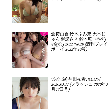
倉持由香 鈴木ふみ奈 天木じ
ゅん 柳瀬さき 鈴木咲, Weekly
Playboy 2022 No.20 (週刊プレイ
ボーイ 2022年20号)
Yoda Yuki 与田祐希, FLASH
2020.03.17 (フラッシュ 2020年3
月17日号)