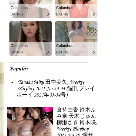
Columbus
Columbus
DATING
DATING
Columbus
Columbus
DATING
DATING
Popular
Tanaka Miku 田中美久, Weekly
Playboy 2021 No.33-34 (週刊プレイ
ボーイ 2021年33-34号)
倉持由香 鈴木ふ
み奈 天木じゅん
柳瀬さき 鈴木咲,
Weekly Playboy
2022 No.20 (週刊