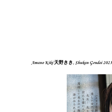
Amano Kiki 天野きき, Shukan Gendai 2