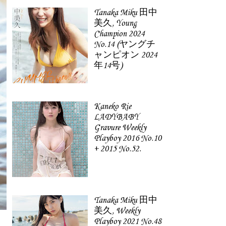
Tanaka Miku 田中
美久, Young
Champion 2024
No.14 (ヤングチ
ャンピオン 2024
年14号)
Kaneko Rie
LADYBABY
Gravure Weekly
Playboy 2016 No.10
+ 2015 No.52.
Tanaka Miku 田中
美久, Weekly
Playboy 2021 No.48