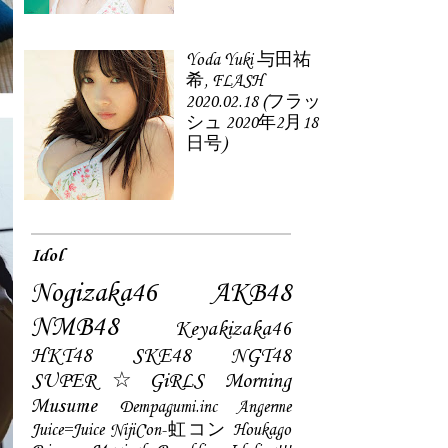
Yoda Yuki 与田祐
希, FLASH
2020.02.18 (フラッ
シュ 2020年2月18
日号)
Idol
Nogizaka46
AKB48
NMB48
Keyakizaka46
HKT48
SKE48
NGT48
SUPER☆GiRLS
Morning
Musume
Dempagumi.inc
Angerme
Juice=Juice
NijiCon-虹コン
Houkago