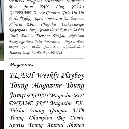
Princess
Magical Punchline
Idoling!!!
Rev. from DVL
Link STAR`s
LADYBABY
℃-ute
Country Girls
Up Up
Girls (Kakko Kari)
Yumemiru Adolescence
Shiritsu Ebisu Chugaku
Tenkoushoujo
Kagekidan
Drop
Steam Girls
Kamen Joshi's
LinQ
Doll☆Element
TrySail
Akihabara
Backstage Pass
Palet
Passport☆
Ange☆Reve
BiSH
Ciao Bella Cinquetti
Gekidanherbest
Haraeki Stage Ace
Ru:Run
SDN48
Magazines
FLASH
Weekly Playboy
Young Magazine
Young
Jump
FRIDAY Magazine
BLT
ENTAME
SPA! Magazine
EX-
Taishu
Young Gangan
UTB
Young Champion
Big Comic
Spirtis
Young Animal
Shonen