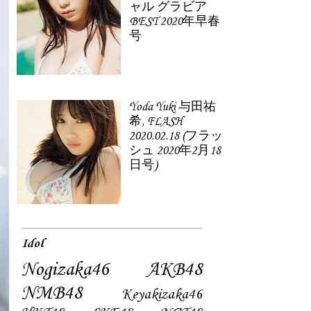
ャル グラビア
BEST 2020年早春
号
Yoda Yuki 与田祐
希, FLASH
2020.02.18 (フラッ
シュ 2020年2月18
日号)
Idol
Nogizaka46
AKB48
NMB48
Keyakizaka46