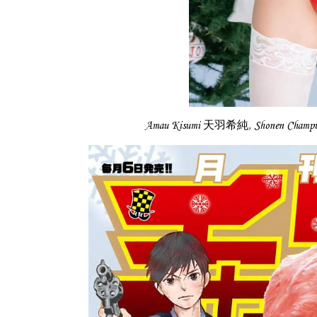
Amau Kisumi 天羽希純, Shonen Cha