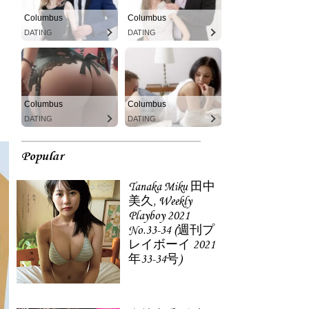
Columbus
Columbus
DATING
DATING
Columbus
Columbus
DATING
DATING
Popular
Tanaka Miku 田中
美久, Weekly
Playboy 2021
No.33-34 (週刊プ
レイボーイ 2021
年33-34号)