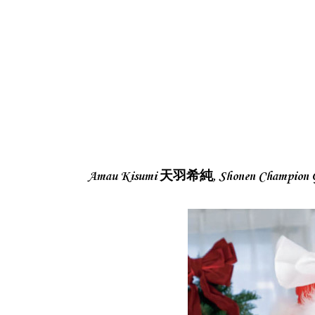
Amau Kisumi 天羽希純, Shonen Champ