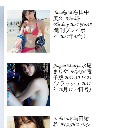
Tanaka Miku 田中
美久, Weekly
Playboy 2021 No.48
(週刊プレイボー
イ 2021年48号)
Nagao Mariya 永尾
まりや, FLASH 電
子版 2017.10.17-24
(フラッシュ 2017
年10月17-24日号)
Yoda Yuki 与田祐
希, FLASHスペシ