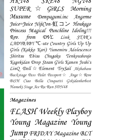
HKT48
SKE48
NGT48
SUPER☆GiRLS
Morning
Musume
Dempagumi.inc
Angerme
Juice=Juice
NijiCon-虹コン
Houkago
Princess
Magical Punchline
Idoling!!!
Rev. from DVL
Link STAR`s
LADYBABY
℃-ute
Country Girls
Up Up
Girls (Kakko Kari)
Yumemiru Adolescence
Shiritsu Ebisu Chugaku
Tenkoushoujo
Kagekidan
Drop
Steam Girls
Kamen Joshi's
LinQ
Doll☆Element
TrySail
Akihabara
Backstage Pass
Palet
Passport☆
Ange☆Reve
BiSH
Ciao Bella Cinquetti
Gekidanherbest
Haraeki Stage Ace
Ru:Run
SDN48
Magazines
FLASH
Weekly Playboy
Young Magazine
Young
Jump
FRIDAY Magazine
BLT