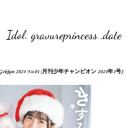
Idol. gravureprincess .date
ion Gekkan 2024 No.01 (月刊少年チャンピオン 2024年1号)