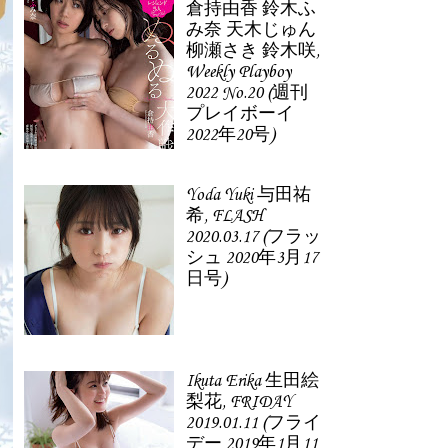
倉持由香 鈴木ふ
み奈 天木じゅん
柳瀬さき 鈴木咲,
Weekly Playboy
2022 No.20 (週刊
プレイボーイ
2022年20号)
Yoda Yuki 与田祐
希, FLASH
2020.03.17 (フラッ
シュ 2020年3月17
日号)
Ikuta Erika 生田絵
梨花, FRIDAY
2019.01.11 (フライ
デー 2019年1月11