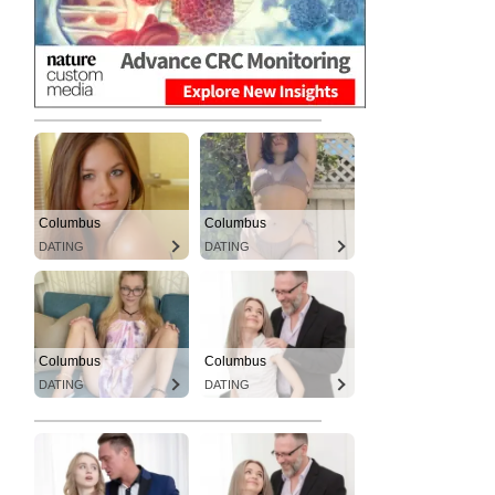
Columbus
Columbus
DATING
DATING
Columbus
Columbus
DATING
DATING