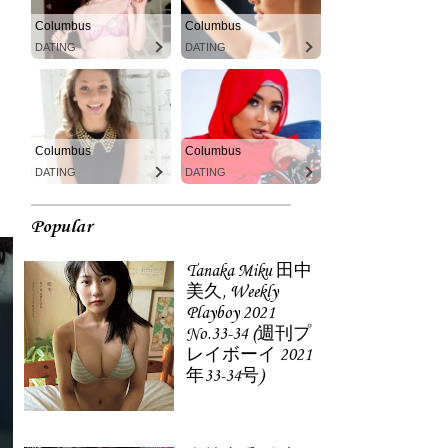
Columbus
Columbus
DATING
DATING
Columbus
Columbus
DATING
DATING
Popular
Tanaka Miku 田中
美久, Weekly
Playboy 2021
No.33-34 (週刊プ
レイボーイ 2021
年33-34号)