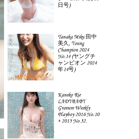
日号)
Tanaka Miku 田中
美久, Young
Champion 2024
No.14 (ヤングチ
ャンピオン 2024
年14号)
Kaneko Rie
LADYBABY
Gravure Weekly
Playboy 2016 No.10
+ 2015 No.52.