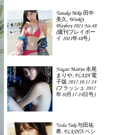
Tanaka Miku 田中
美久, Weekly
Playboy 2021 No.48
(週刊プレイボー
イ 2021年48号)
Nagao Mariya 永尾
まりや, FLASH 電
子版 2017.10.17-24
(フラッシュ 2017
年10月17-24日号)
Yoda Yuki 与田祐
希, FLASHスペシ