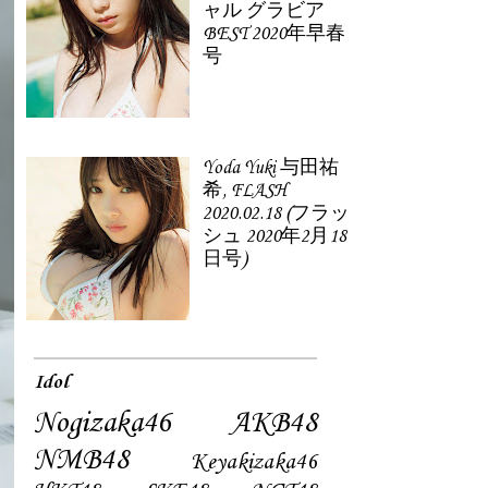
ャル グラビア
BEST 2020年早春
号
Yoda Yuki 与田祐
希, FLASH
2020.02.18 (フラッ
シュ 2020年2月18
日号)
Idol
Nogizaka46
AKB48
NMB48
Keyakizaka46