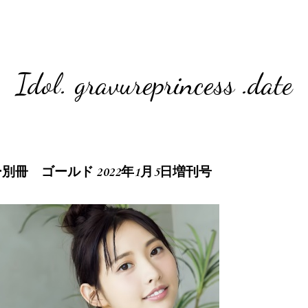
Idol. gravureprincess .date
イデー別冊 ゴールド 2022年1月5日増刊号