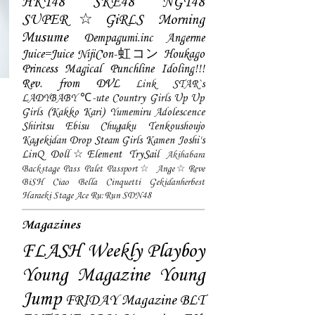
HKT48
SKE48
NGT48
SUPER☆GiRLS
Morning
Musume
Dempagumi.inc
Angerme
Juice=Juice
NijiCon-虹コン
Houkago
Princess
Magical Punchline
Idoling!!!
Rev. from DVL
Link STAR`s
LADYBABY
℃-ute
Country Girls
Up Up
Girls (Kakko Kari)
Yumemiru Adolescence
Shiritsu Ebisu Chugaku
Tenkoushoujo
Kagekidan
Drop
Steam Girls
Kamen Joshi's
LinQ
Doll☆Element
TrySail
Akihabara
Backstage Pass
Palet
Passport☆
Ange☆Reve
BiSH
Ciao Bella Cinquetti
Gekidanherbest
Haraeki Stage Ace
Ru:Run
SDN48
Magazines
FLASH
Weekly Playboy
Young Magazine
Young
Jump
FRIDAY Magazine
BLT