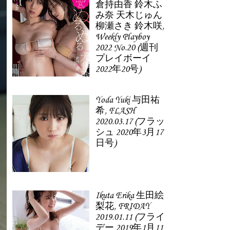
倉持由香 鈴木ふ
み奈 天木じゅん
柳瀬さき 鈴木咲,
Weekly Playboy
2022 No.20 (週刊
プレイボーイ
2022年20号)
Yoda Yuki 与田祐
希, FLASH
2020.03.17 (フラッ
シュ 2020年3月17
日号)
Ikuta Erika 生田絵
梨花, FRIDAY
2019.01.11 (フライ
デー 2019年1月11