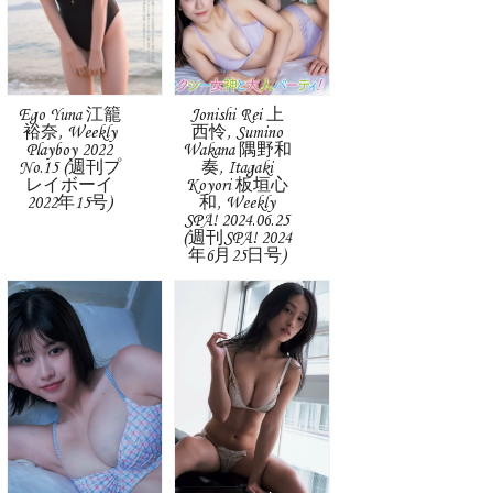
Ego Yuna 江籠
Jonishi Rei 上
裕奈, Weekly
西怜, Sumino
Playboy 2022
Wakana 隅野和
No.15 (週刊プ
奏, Itagaki
レイボーイ
Koyori 板垣心
2022年15号)
和, Weekly
SPA! 2024.06.25
(週刊SPA! 2024
年6月25日号)