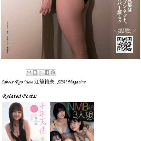
Labels:
Ego Yuna 江籠裕奈
,
SPA! Magazine
Related Posts: