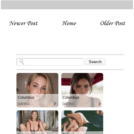
Newer Post
Home
Older Post
Columbus
Columbus
DATING
DATING