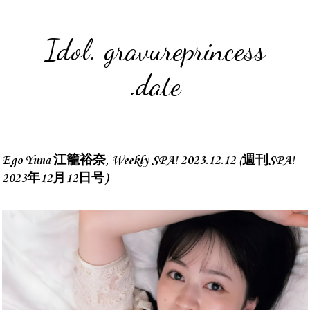
Idol. gravureprincess
.date
Ego Yuna 江籠裕奈, Weekly SPA! 2023.12.12 (週刊SPA!
2023年12月12日号)