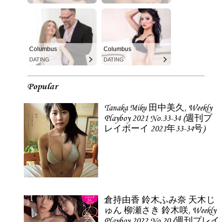
Columbus
Columbus
DATING
DATING
Popular
Tanaka Miku 田中美久, Weekly
Playboy 2021 No.33-34 (週刊プ
レイボーイ 2021年33-34号)
倉持由香 鈴木ふみ奈 天木じ
ゅん 柳瀬さき 鈴木咲, Weekly
Playboy 2022 No.20 (週刊プレイ