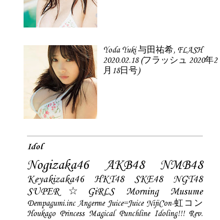
Yoda Yuki 与田祐希, FLASH
2020.02.18 (フラッシュ 2020年2
月18日号)
Idol
Nogizaka46
AKB48
NMB48
Keyakizaka46
HKT48
SKE48
NGT48
SUPER☆GiRLS
Morning Musume
Dempagumi.inc
Angerme
Juice=Juice
NijiCon-虹コン
Houkago Princess
Magical Punchline
Idoling!!!
Rev.