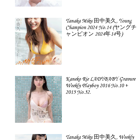
Tanaka Miku 田中美久, Young
Champion 2024 No.14 (ヤングチ
ャンピオン 2024年14号)
Kaneko Rie LADYBABY Gravure
Weekly Playboy 2016 No.10 +
2015 No.52.
Tanaka Miku 田中美久, Weekly