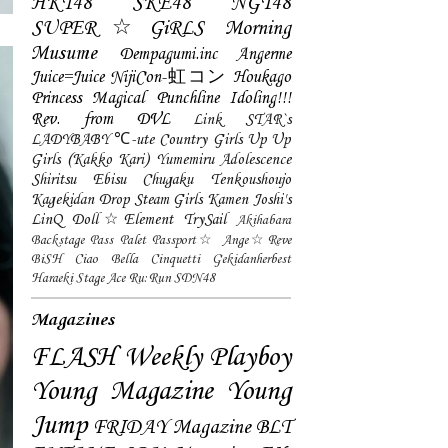
HKT48
SKE48
NGT48
SUPER☆GiRLS
Morning
Musume
Dempagumi.inc
Angerme
Juice=Juice
NijiCon-虹コン
Houkago
Princess
Magical Punchline
Idoling!!!
Rev. from DVL
Link STAR`s
LADYBABY
℃-ute
Country Girls
Up Up
Girls (Kakko Kari)
Yumemiru Adolescence
Shiritsu Ebisu Chugaku
Tenkoushoujo
Kagekidan
Drop
Steam Girls
Kamen Joshi's
LinQ
Doll☆Element
TrySail
Akihabara
Backstage Pass
Palet
Passport☆
Ange☆Reve
BiSH
Ciao Bella Cinquetti
Gekidanherbest
Haraeki Stage Ace
Ru:Run
SDN48
Magazines
FLASH
Weekly Playboy
Young Magazine
Young
Jump
FRIDAY Magazine
BLT