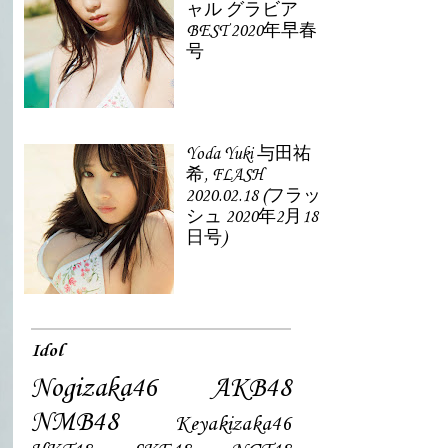
ャル グラビア
BEST 2020年早春
号
Yoda Yuki 与田祐
希, FLASH
2020.02.18 (フラッ
シュ 2020年2月18
日号)
Idol
Nogizaka46
AKB48
NMB48
Keyakizaka46