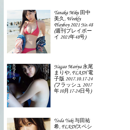
Tanaka Miku 田中
美久, Weekly
Playboy 2021 No.48
(週刊プレイボー
イ 2021年48号)
Nagao Mariya 永尾
まりや, FLASH 電
子版 2017.10.17-24
(フラッシュ 2017
年10月17-24日号)
Yoda Yuki 与田祐
希, FLASHスペシ