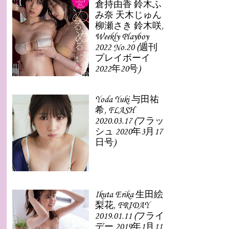
倉持由香 鈴木ふ
み奈 天木じゅん
柳瀬さき 鈴木咲,
Weekly Playboy
2022 No.20 (週刊
プレイボーイ
2022年20号)
Yoda Yuki 与田祐
希, FLASH
2020.03.17 (フラッ
シュ 2020年3月17
日号)
Ikuta Erika 生田絵
梨花, FRIDAY
2019.01.11 (フライ
デー 2019年1月11