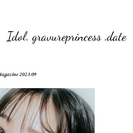
Idol. gravureprincess .date
azine 2023.09