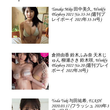
Tanaka Miku 田中美久, Weekly
Playboy 2021 No.33-34 (週刊プ
レイボーイ 2021年33-34号)
倉持由香 鈴木ふみ奈 天木じ
ゅん 柳瀬さき 鈴木咲, Weekly
Playboy 2022 No.20 (週刊プレイ
ボーイ 2022年20号)
Yoda Yuki 与田祐希, FLASH
2020.03.17 (フラッシュ 2020年3