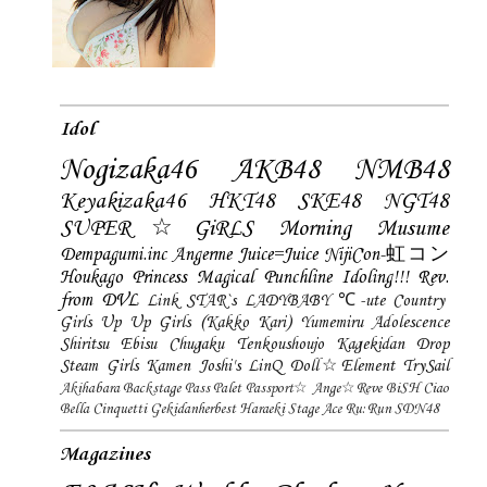
Idol
Nogizaka46
AKB48
NMB48
Keyakizaka46
HKT48
SKE48
NGT48
SUPER☆GiRLS
Morning Musume
Dempagumi.inc
Angerme
Juice=Juice
NijiCon-虹コン
Houkago Princess
Magical Punchline
Idoling!!!
Rev.
from DVL
Link STAR`s
LADYBABY
℃-ute
Country
Girls
Up Up Girls (Kakko Kari)
Yumemiru Adolescence
Shiritsu Ebisu Chugaku
Tenkoushoujo Kagekidan
Drop
Steam Girls
Kamen Joshi's
LinQ
Doll☆Element
TrySail
Akihabara Backstage Pass
Palet
Passport☆
Ange☆Reve
BiSH
Ciao
Bella Cinquetti
Gekidanherbest
Haraeki Stage Ace
Ru:Run
SDN48
Magazines