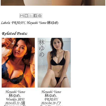
Labels:
FRIDAY
,
Hayashi Yume 林ゆめ
Related Posts:
Hayashi Yume
Hayashi Yume
林ゆめ,
林ゆめ,
Weekly SPA!
FRIDAY
2024.05.21 (週
2024.04.19 (フ