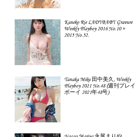
Kaneko Rie LADYBABY Gravure
Weekly Playboy 2016 No.10 +
2015 No.52.
Tanaka Miku 田中美久, Weekly
Playboy 2021 No.48 (週刊プレイ
ボーイ 2021年48号)
Nagao Mariya 永尾まりや,