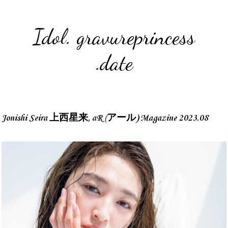
Idol. gravureprincess
.date
Jonishi Seira 上西星来, aR (アール) Magazine 2023.08