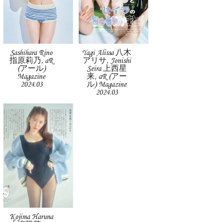
Sashihara Rino
Yagi Alissa 八木
指原莉乃, aR
アリサ, Jonishi
(アール)
Seira 上西星
Magazine
来, aR (アー
2024.03
ル) Magazine
2024.03
Kojima Haruna