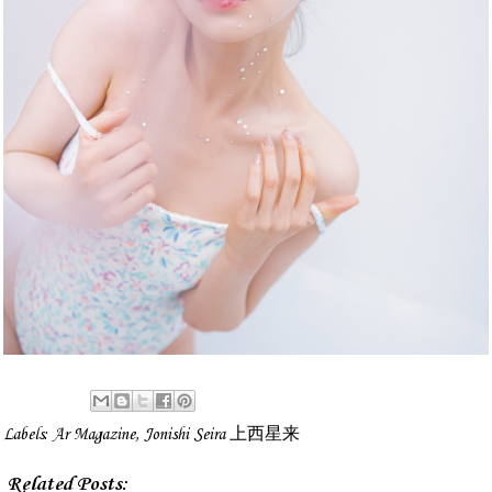
Labels:
Ar Magazine
,
Jonishi Seira 上西星来
Related Posts: