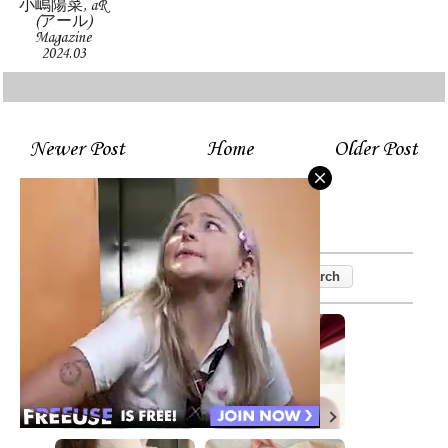
小嶋陽菜, aR
(アール)
Magazine
2024.03
Newer Post
Home
Older Post
Columbus
Columbus
DATING
DATING