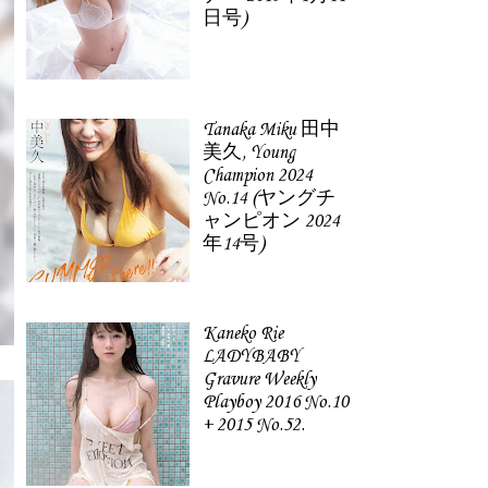
日号)
Tanaka Miku 田中
美久, Young
Champion 2024
No.14 (ヤングチ
ャンピオン 2024
年14号)
Kaneko Rie
LADYBABY
Gravure Weekly
Playboy 2016 No.10
+ 2015 No.52.