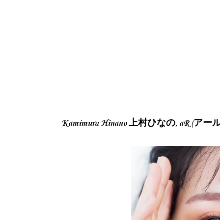
Kamimura Hinano 上村ひなの, aR (アール) M