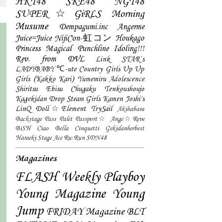
HKT48
SKE48
NGT48
SUPER☆GiRLS
Morning
Musume
Dempagumi.inc
Angerme
Juice=Juice
NijiCon-虹コン
Houkago
Princess
Magical Punchline
Idoling!!!
Rev. from DVL
Link STAR`s
LADYBABY
℃-ute
Country Girls
Up Up
Girls (Kakko Kari)
Yumemiru Adolescence
Shiritsu Ebisu Chugaku
Tenkoushoujo
Kagekidan
Drop
Steam Girls
Kamen Joshi's
LinQ
Doll☆Element
TrySail
Akihabara
Backstage Pass
Palet
Passport☆
Ange☆Reve
BiSH
Ciao Bella Cinquetti
Gekidanherbest
Haraeki Stage Ace
Ru:Run
SDN48
Magazines
FLASH
Weekly Playboy
Young Magazine
Young
Jump
FRIDAY Magazine
BLT