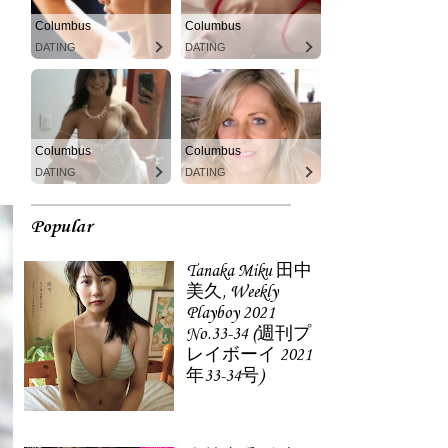
Columbus
Columbus
DATING
DATING
Columbus
Columbus
DATING
DATING
Popular
Tanaka Miku 田中
美久, Weekly
Playboy 2021
No.33-34 (週刊プ
レイボーイ 2021
年33-34号)