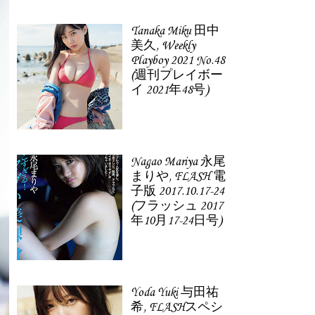
Tanaka Miku 田中
美久, Weekly
Playboy 2021 No.48
(週刊プレイボー
イ 2021年48号)
Nagao Mariya 永尾
まりや, FLASH 電
子版 2017.10.17-24
(フラッシュ 2017
年10月17-24日号)
Yoda Yuki 与田祐
希, FLASHスペシ