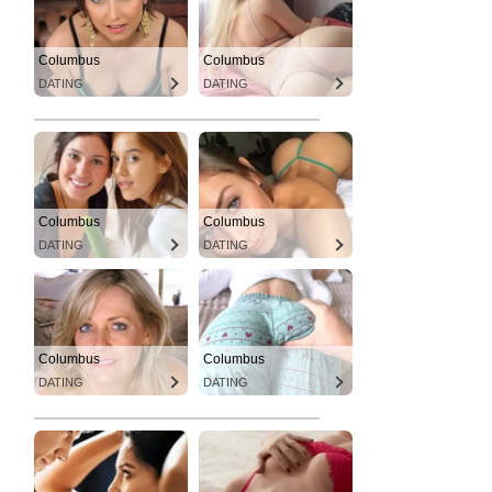
Columbus
Columbus
DATING
DATING
Columbus
Columbus
DATING
DATING
Columbus
Columbus
DATING
DATING