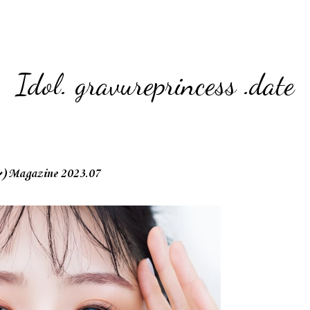
Idol. gravureprincess .date
agazine 2023.07