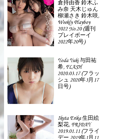
倉持由香 鈴木ふ
み奈 天木じゅん
柳瀬さき 鈴木咲,
Weekly Playboy
2022 No.20 (週刊
プレイボーイ
2022年20号)
Yoda Yuki 与田祐
希, FLASH
2020.03.17 (フラッ
シュ 2020年3月17
日号)
Ikuta Erika 生田絵
梨花, FRIDAY
2019.01.11 (フライ
デー 2019年1月11