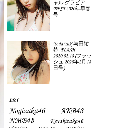
ャル グラビア
BEST 2020年早春
号
Yoda Yuki 与田祐
希, FLASH
2020.02.18 (フラッ
シュ 2020年2月18
日号)
Idol
Nogizaka46
AKB48
NMB48
Keyakizaka46