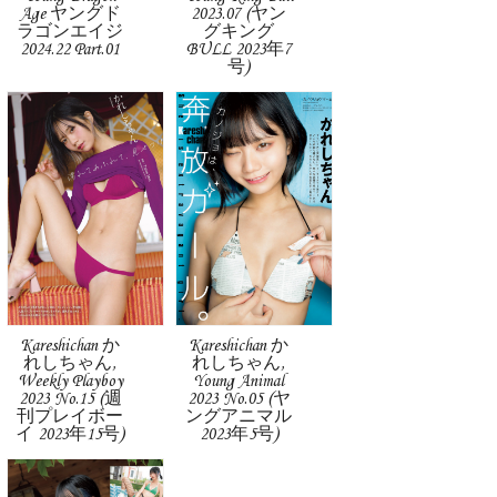
Age ヤングド
2023.07 (ヤン
ラゴンエイジ
グキング
2024.22 Part.01
BULL 2023年7
号)
Kareshichan か
Kareshichan か
れしちゃん,
れしちゃん,
Weekly Playboy
Young Animal
2023 No.15 (週
2023 No.05 (ヤ
刊プレイボー
ングアニマル
イ 2023年15号)
2023年5号)