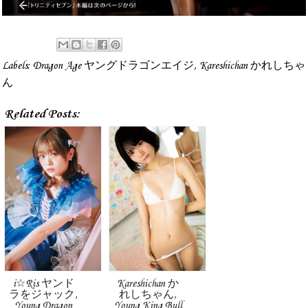
Labels:
Dragon Age ヤングドラゴンエイジ
,
Kareshichan かれしちゃ
ん
Related Posts:
i☆Ris ヤンド
Kareshichan か
ラをジャック,
れしちゃん,
Young Dragon
Young King Bull