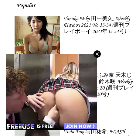
Popular
Tanaka Miku 田中美久, Weekly
Playboy 2021 No.33-34 (週刊プ
レイボーイ 2021年33-34号)
倉持由香 鈴木ふみ奈 天木じ
ゅん 柳瀬さき 鈴木咲, Weekly
Playboy 2022 No.20 (週刊プレイ
ボーイ 2022年20号)
Yoda Yuki 与田祐希, FLASH