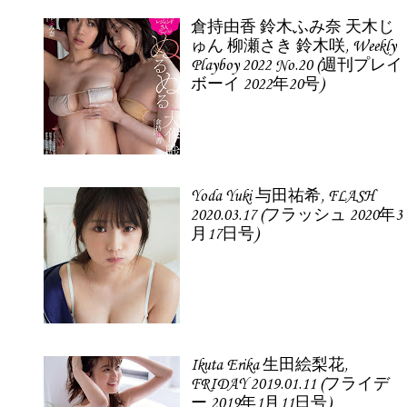
倉持由香 鈴木ふみ奈 天木じ
ゅん 柳瀬さき 鈴木咲, Weekly
Playboy 2022 No.20 (週刊プレイ
ボーイ 2022年20号)
Yoda Yuki 与田祐希, FLASH
2020.03.17 (フラッシュ 2020年3
月17日号)
Ikuta Erika 生田絵梨花,
FRIDAY 2019.01.11 (フライデ
ー 2019年1月11日号)