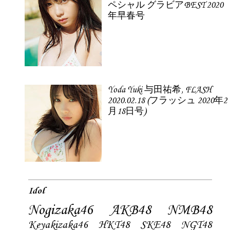
ペシャル グラビアBEST 2020
年早春号
Yoda Yuki 与田祐希, FLASH
2020.02.18 (フラッシュ 2020年2
月18日号)
Idol
Nogizaka46
AKB48
NMB48
Keyakizaka46
HKT48
SKE48
NGT48