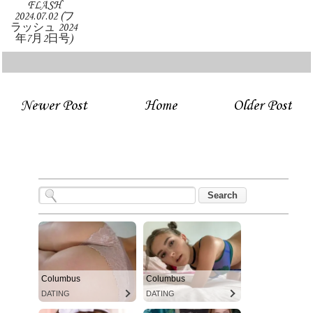
FLASH
2024.07.02 (フ
ラッシュ 2024
年7月2日号)
Newer Post
Home
Older Post
Columbus
Columbus
DATING
DATING