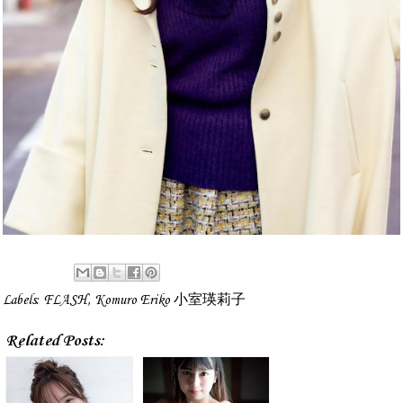
Labels:
FLASH
,
Komuro Eriko 小室瑛莉子
Related Posts: