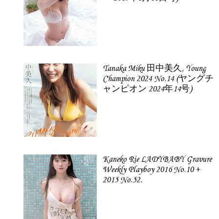
Tanaka Miku 田中美久, Young
Champion 2024 No.14 (ヤングチ
ャンピオン 2024年14号)
Kaneko Rie LADYBABY Gravure
Weekly Playboy 2016 No.10 +
2015 No.52.