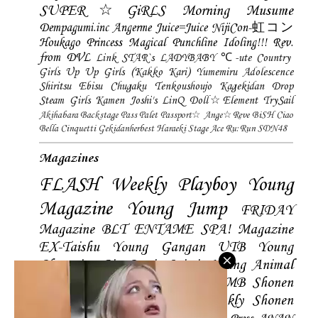
SUPER☆GiRLS
Morning Musume
Dempagumi.inc
Angerme
Juice=Juice
NijiCon-虹コン
Houkago Princess
Magical Punchline
Idoling!!!
Rev.
from DVL
Link STAR`s
LADYBABY
℃-ute
Country
Girls
Up Up Girls (Kakko Kari)
Yumemiru Adolescence
Shiritsu Ebisu Chugaku
Tenkoushoujo Kagekidan
Drop
Steam Girls
Kamen Joshi's
LinQ
Doll☆Element
TrySail
Akihabara Backstage Pass
Palet
Passport☆
Ange☆Reve
BiSH
Ciao
Bella Cinquetti
Gekidanherbest
Haraeki Stage Ace
Ru:Run
SDN48
Magazines
FLASH
Weekly Playboy
Young
Magazine
Young Jump
FRIDAY
Magazine
BLT
ENTAME
SPA! Magazine
EX-Taishu
Young Gangan
UTB
Young
Champion
Big Comic Spirtis
Young Animal
Shonen Magazine
BUBKA
BOMB
Shonen
Champion
Manga Action
Weekly Shonen