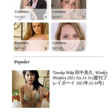
Columbus
Columbus
DATING
DATING
Columbus
Columbus
DATING
DATING
Popular
Tanaka Miku 田中美久, Weekly
Playboy 2021 No.33-34 (週刊プ
レイボーイ 2021年33-34号)