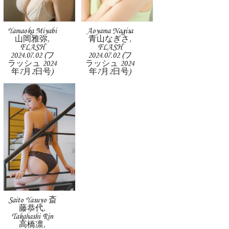
Yamaoka Miyabi
Aoyama Nagisa
山岡雅弥,
青山なぎさ,
FLASH
FLASH
2024.07.02 (フ
2024.07.02 (フ
ラッシュ 2024
ラッシュ 2024
年7月2日号)
年7月2日号)
Saito Yasuyo 斎
藤恭代,
Takahashi Rin
高橋凛,