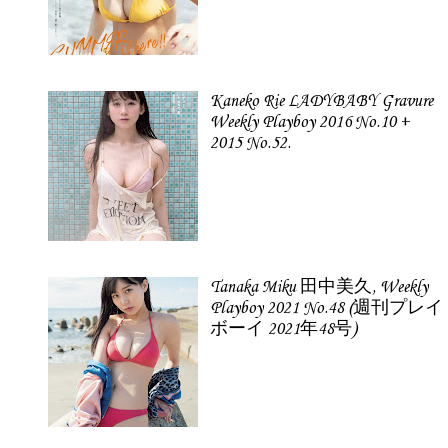
Kaneko Rie LADYBABY Gravure
Weekly Playboy 2016 No.10 +
2015 No.52.
Tanaka Miku 田中美久, Weekly
Playboy 2021 No.48 (週刊プレイ
ボーイ 2021年48号)