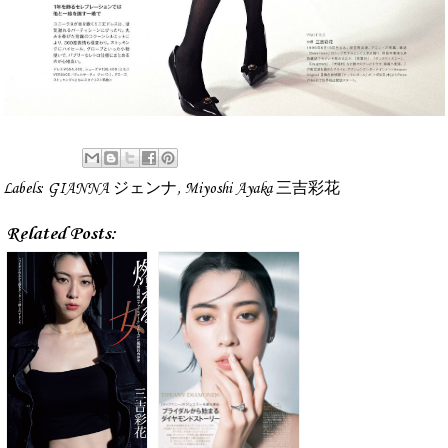
Labels:
GIANNA ジェンナ
,
Miyoshi Ayaka 三吉彩花
Related Posts: