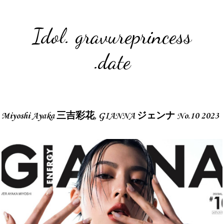
Idol. gravureprincess
.date
Miyoshi Ayaka 三吉彩花, GIANNA ジェンナ No.10 2023