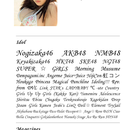
Idol
Nogizaka46
AKB48
NMB48
Keyakizaka46
HKT48
SKE48
NGT48
SUPER☆GiRLS
Morning Musume
Dempagumi.inc
Angerme
Juice=Juice
NijiCon-虹コン
Houkago Princess
Magical Punchline
Idoling!!!
Rev.
from DVL
Link STAR`s
LADYBABY
℃-ute
Country
Girls
Up Up Girls (Kakko Kari)
Yumemiru Adolescence
Shiritsu Ebisu Chugaku
Tenkoushoujo Kagekidan
Drop
Steam Girls
Kamen Joshi's
LinQ
Doll☆Element
TrySail
Akihabara Backstage Pass
Palet
Passport☆
Ange☆Reve
BiSH
Ciao
Bella Cinquetti
Gekidanherbest
Haraeki Stage Ace
Ru:Run
SDN48
Magazines