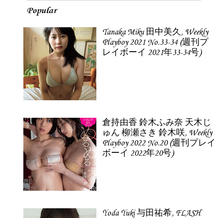
Popular
Tanaka Miku 田中美久, Weekly
Playboy 2021 No.33-34 (週刊プ
レイボーイ 2021年33-34号)
倉持由香 鈴木ふみ奈 天木じ
ゅん 柳瀬さき 鈴木咲, Weekly
Playboy 2022 No.20 (週刊プレイ
ボーイ 2022年20号)
Yoda Yuki 与田祐希, FLASH