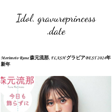
Idol. gravureprincess
.date
Morimoto Runa 森元流那, FLASH グラビアBEST 2024年
新年