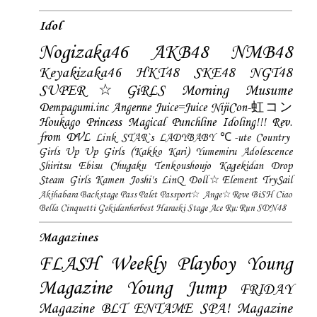
Idol
Nogizaka46
AKB48
NMB48
Keyakizaka46
HKT48
SKE48
NGT48
SUPER☆GiRLS
Morning Musume
Dempagumi.inc
Angerme
Juice=Juice
NijiCon-虹コン
Houkago Princess
Magical Punchline
Idoling!!!
Rev.
from DVL
Link STAR`s
LADYBABY
℃-ute
Country
Girls
Up Up Girls (Kakko Kari)
Yumemiru Adolescence
Shiritsu Ebisu Chugaku
Tenkoushoujo Kagekidan
Drop
Steam Girls
Kamen Joshi's
LinQ
Doll☆Element
TrySail
Akihabara Backstage Pass
Palet
Passport☆
Ange☆Reve
BiSH
Ciao
Bella Cinquetti
Gekidanherbest
Haraeki Stage Ace
Ru:Run
SDN48
Magazines
FLASH
Weekly Playboy
Young
Magazine
Young Jump
FRIDAY
Magazine
BLT
ENTAME
SPA! Magazine