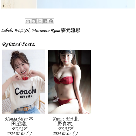
Labels:
FLASH
,
Morimoto Runa 森元流那
Related Posts:
Honda Miyu 本
Kitano Mai 北
田望結,
野真衣,
FLASH
FLASH
2024.07.02 (フ
2024.07.02 (フ