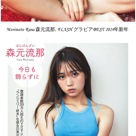
Morimoto Runa 森元流那, FLASH グラビアBEST 2024年新年