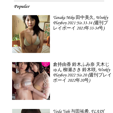
Popular
Tanaka Miku 田中美久, Weekly
Playboy 2021 No.33-34 (週刊プ
レイボーイ 2021年33-34号)
倉持由香 鈴木ふみ奈 天木じ
ゅん 柳瀬さき 鈴木咲, Weekly
Playboy 2022 No.20 (週刊プレイ
ボーイ 2022年20号)
Yoda Yuki 与田祐希, FLASH