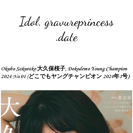
Idol. gravureprincess
.date
Okubo Sakurako 大久保桜子, Dokodemo Young Champion
2024 No.01 (どこでもヤングチャンピオン 2024年1号)