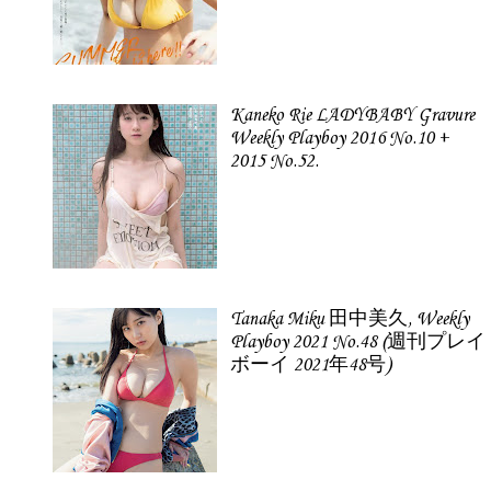
Kaneko Rie LADYBABY Gravure
Weekly Playboy 2016 No.10 +
2015 No.52.
Tanaka Miku 田中美久, Weekly
Playboy 2021 No.48 (週刊プレイ
ボーイ 2021年48号)