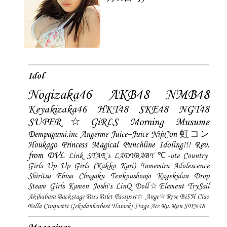
Idol
Nogizaka46
AKB48
NMB48
Keyakizaka46
HKT48
SKE48
NGT48
SUPER☆GiRLS
Morning Musume
Dempagumi.inc
Angerme
Juice=Juice
NijiCon-虹コン
Houkago Princess
Magical Punchline
Idoling!!!
Rev.
from DVL
Link STAR`s
LADYBABY
℃-ute
Country
Girls
Up Up Girls (Kakko Kari)
Yumemiru Adolescence
Shiritsu Ebisu Chugaku
Tenkoushoujo Kagekidan
Drop
Steam Girls
Kamen Joshi's
LinQ
Doll☆Element
TrySail
Akihabara Backstage Pass
Palet
Passport☆
Ange☆Reve
BiSH
Ciao
Bella Cinquetti
Gekidanherbest
Haraeki Stage Ace
Ru:Run
SDN48