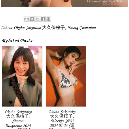
Labels:
Okubo Sakurako 大久保桜子
,
Young Champion
Related Posts:
Okubo Sakurako
Okubo Sakurako
大久保桜子,
大久保桜子,
Shonen
Weekly SPA!
Magazine 2024
2024.01.23 (週