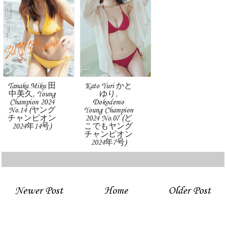
Tanaka Miku 田
Kato Yuri かと
中美久, Young
ゆり,
Champion 2024
Dokodemo
No.14 (ヤング
Young Champion
チャンピオン
2024 No.07 (ど
2024年14号)
こでもヤング
チャンピオン
2024年7号)
Newer Post
Home
Older Post