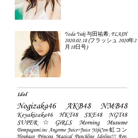
Yoda Yuki 与田祐希, FLASH
2020.02.18 (フラッシュ 2020年2
月18日号)
Idol
Nogizaka46
AKB48
NMB48
Keyakizaka46
HKT48
SKE48
NGT48
SUPER☆GiRLS
Morning Musume
Dempagumi.inc
Angerme
Juice=Juice
NijiCon-虹コン
Houkago Princess
Magical Punchline
Idoling!!!
Rev.