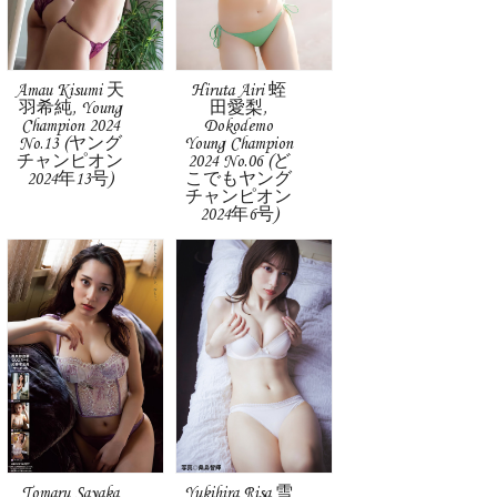
Amau Kisumi 天
Hiruta Airi 蛭
羽希純, Young
田愛梨,
Champion 2024
Dokodemo
No.13 (ヤング
Young Champion
チャンピオン
2024 No.06 (ど
2024年13号)
こでもヤング
チャンピオン
2024年6号)
Tomaru Sayaka
Yukihira Risa 雪