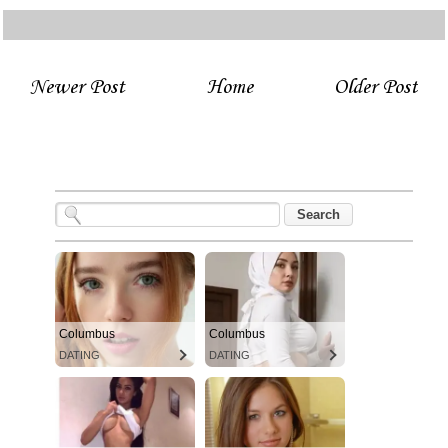
Newer Post
Home
Older Post
Columbus
Columbus
DATING
DATING