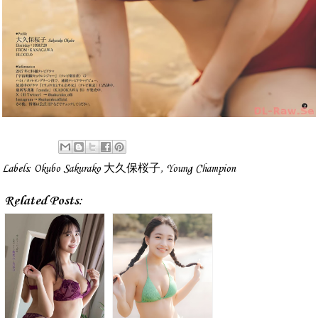
Labels:
Okubo Sakurako 大久保桜子
,
Young Champion
Related Posts: