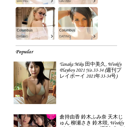
DATING
DATING
Columbus
Columbus
DATING
DATING
Popular
Tanaka Miku 田中美久, Weekly
Playboy 2021 No.33-34 (週刊プ
レイボーイ 2021年33-34号)
倉持由香 鈴木ふみ奈 天木じ
ゅん 柳瀬さき 鈴木咲, Weekly