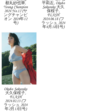
都丸紗也華,
平莉左, Okubo
Young Champion
Sakurako 大久
2024 No.12 (ヤ
保桜子,
ングチャンピ
FLASH
オン 2024年12
2024.06.18 (フ
号)
ラッシュ 2024
年6月18日号)
Okubo Sakurako
大久保桜子,
FLASH
2024.02.13 (フ
ラッシュ 2024
年2月13日号)