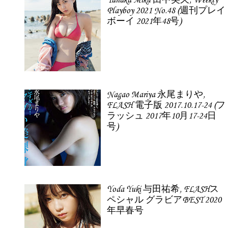
Tanaka Miku 田中美久, Weekly
Playboy 2021 No.48 (週刊プレイ
ボーイ 2021年48号)
Nagao Mariya 永尾まりや,
FLASH 電子版 2017.10.17-24 (フ
ラッシュ 2017年10月17-24日
号)
Yoda Yuki 与田祐希, FLASHス
ペシャル グラビアBEST 2020
年早春号