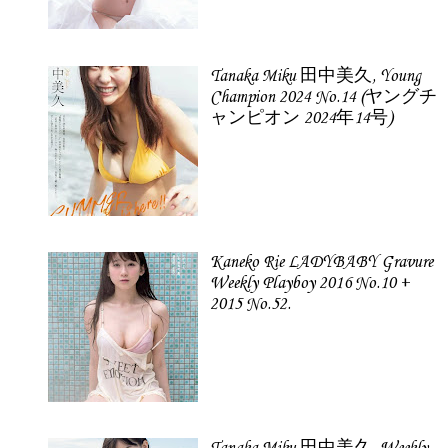
Tanaka Miku 田中美久, Young
Champion 2024 No.14 (ヤングチ
ャンピオン 2024年14号)
Kaneko Rie LADYBABY Gravure
Weekly Playboy 2016 No.10 +
2015 No.52.