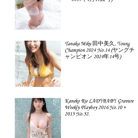
Tanaka Miku 田中美久, Young
Champion 2024 No.14 (ヤングチ
ャンピオン 2024年14号)
Kaneko Rie LADYBABY Gravure
Weekly Playboy 2016 No.10 +
2015 No.52.