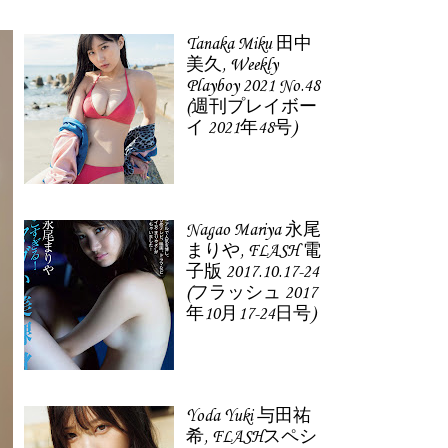
Tanaka Miku 田中
美久, Weekly
Playboy 2021 No.48
(週刊プレイボー
イ 2021年48号)
Nagao Mariya 永尾
まりや, FLASH 電
子版 2017.10.17-24
(フラッシュ 2017
年10月17-24日号)
Yoda Yuki 与田祐
希, FLASHスペシ