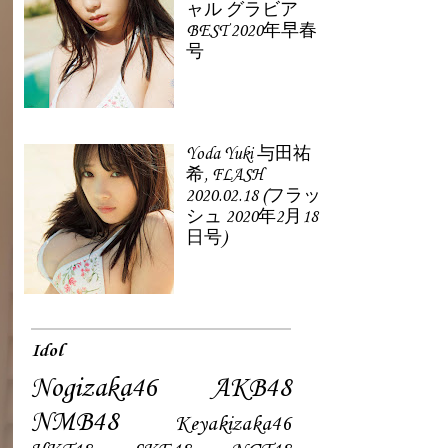
ャル グラビア
BEST 2020年早春
号
Yoda Yuki 与田祐
希, FLASH
2020.02.18 (フラッ
シュ 2020年2月18
日号)
Idol
Nogizaka46
AKB48
NMB48
Keyakizaka46