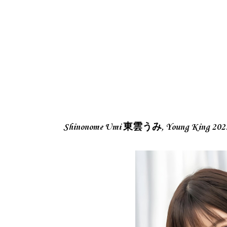
Shinonome Umi 東雲うみ, Young King 