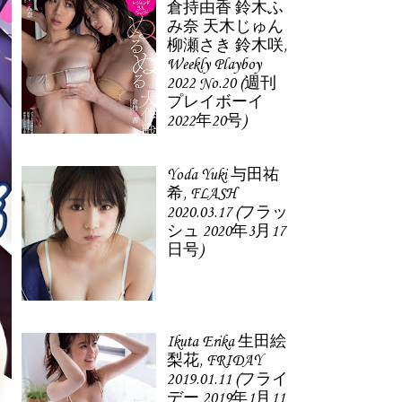
倉持由香 鈴木ふ
み奈 天木じゅん
柳瀬さき 鈴木咲,
Weekly Playboy
2022 No.20 (週刊
プレイボーイ
2022年20号)
Yoda Yuki 与田祐
希, FLASH
2020.03.17 (フラッ
シュ 2020年3月17
日号)
Ikuta Erika 生田絵
梨花, FRIDAY
2019.01.11 (フライ
デー 2019年1月11