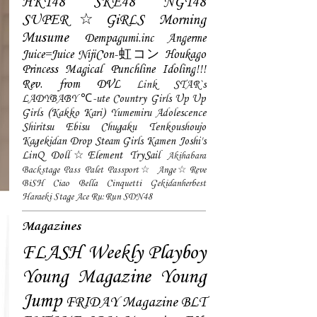
HKT48
SKE48
NGT48
SUPER☆GiRLS
Morning
Musume
Dempagumi.inc
Angerme
Juice=Juice
NijiCon-虹コン
Houkago
Princess
Magical Punchline
Idoling!!!
Rev. from DVL
Link STAR`s
LADYBABY
℃-ute
Country Girls
Up Up
Girls (Kakko Kari)
Yumemiru Adolescence
Shiritsu Ebisu Chugaku
Tenkoushoujo
Kagekidan
Drop
Steam Girls
Kamen Joshi's
LinQ
Doll☆Element
TrySail
Akihabara
Backstage Pass
Palet
Passport☆
Ange☆Reve
BiSH
Ciao Bella Cinquetti
Gekidanherbest
Haraeki Stage Ace
Ru:Run
SDN48
Magazines
FLASH
Weekly Playboy
Young Magazine
Young
Jump
FRIDAY Magazine
BLT