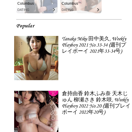
Columbus
Columbus
DATING
DATING
Popular
Tanaka Miku 田中美久, Weekly
Playboy 2021 No.33-34 (週刊プ
レイボーイ 2021年33-34号)
倉持由香 鈴木ふみ奈 天木じ
ゅん 柳瀬さき 鈴木咲, Weekly
Playboy 2022 No.20 (週刊プレイ
ボーイ 2022年20号)