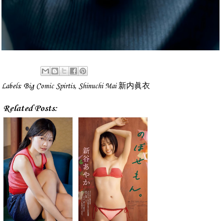
Labels:
Big Comic Spirtis
,
Shinuchi Mai 新内眞衣
Related Posts: