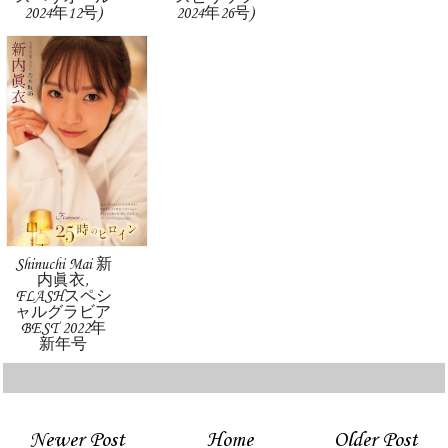
2024年12号)
2024年26号)
Shinuchi Mai 新
内眞衣,
FLASHスペシ
ャルグラビア
BEST 2022年
新年号
Newer Post
Home
Older Post