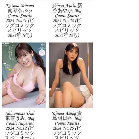
Kotona Minami
Shinya Ayaka 新
南琴奈, Big
谷あやか, Big
Comic Spirits
Comic Spirits
2024 No.29 (ビ
2024 No.28 (ビ
ッグコミック
ッグコミック
スピリッツ
スピリッツ
2024年29号)
2024年28号)
Shinonome Umi
Kijima Asuka 貴
東雲うみ, Big
島明日香, Big
Comic Superior
Comic Spirits
2024 No.12 (ビ
2024 No.26 (ビ
ッグコミック
ッグコミック
スペリオール
スピリッツ