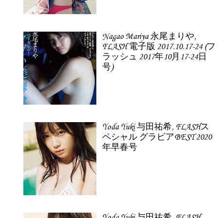
Nagao Mariya 永尾まりや,
FLASH 電子版 2017.10.17-24 (フ
ラッシュ 2017年10月17-24日
号)
Yoda Yuki 与田祐希, FLASHス
ペシャル グラビアBEST 2020
年早春号
Yoda Yuki 与田祐希, FLASH