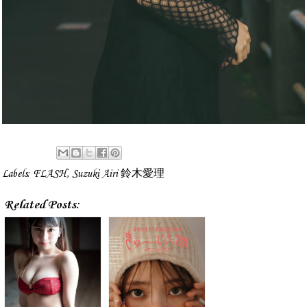
Labels:
FLASH
,
Suzuki Airi 鈴木愛理
Related Posts: