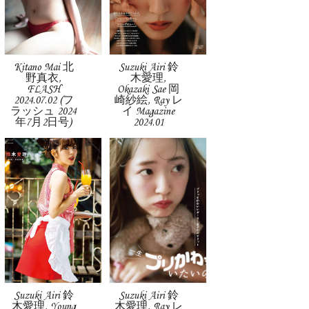
Kitano Mai 北
Suzuki Airi 鈴
野真衣,
木愛理,
FLASH
Okazaki Sae 岡
2024.07.02 (フ
崎紗絵, Ray レ
ラッシュ 2024
イ Magazine
年7月2日号)
2024.01
Suzuki Airi 鈴
Suzuki Airi 鈴
木愛理, Young
木愛理, Ray レ