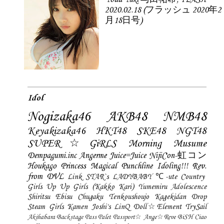
2020.02.18 (フラッシュ 2020年2
月18日号)
Idol
Nogizaka46
AKB48
NMB48
Keyakizaka46
HKT48
SKE48
NGT48
SUPER☆GiRLS
Morning Musume
Dempagumi.inc
Angerme
Juice=Juice
NijiCon-虹コン
Houkago Princess
Magical Punchline
Idoling!!!
Rev.
from DVL
Link STAR`s
LADYBABY
℃-ute
Country
Girls
Up Up Girls (Kakko Kari)
Yumemiru Adolescence
Shiritsu Ebisu Chugaku
Tenkoushoujo Kagekidan
Drop
Steam Girls
Kamen Joshi's
LinQ
Doll☆Element
TrySail
Akihabara Backstage Pass
Palet
Passport☆
Ange☆Reve
BiSH
Ciao