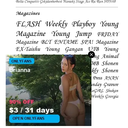
Bella Cinquetti
Gekidanherbest
Haraeki Stage Ace
Ru:Run
SDN48
Magazines
FLASH
Weekly Playboy
Young
Magazine
Young Jump
FRIDAY
Magazine
BLT
ENTAME
SPA! Magazine
EX-Taishu
Young Gangan
UTB
Young
Champion
Big Comic Spirtis
Young Animal
Shonen Magazine
BUBKA
BOMB
Shonen
Champion
Manga Action
Weekly Shonen
Sunday
Photobooks
BRODY
Hustle Press
ANAN
Magazine
SMART Magazine
Young Sunday
Gravure
The Television
CD&DL My Girl
Daily LoGiRL
Shukan
Taishu
Girls! Magazine
Soccer Game King
Weekly Georgia
Sunday Magazine
Mery Magazine