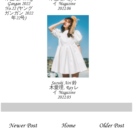
Gangan 2022
イ Magazine
No.22 (ヤング
2022.06
ガンガン 2022
年22号)
Suzuki Airi 鈴
木愛理, Ray レ
イ Magazine
2022.05
Newer Post
Home
Older Post