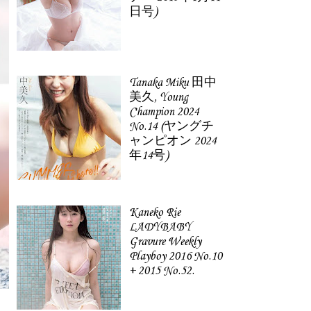
日号)
Tanaka Miku 田中
美久, Young
Champion 2024
No.14 (ヤングチ
ャンピオン 2024
年14号)
Kaneko Rie
LADYBABY
Gravure Weekly
Playboy 2016 No.10
+ 2015 No.52.