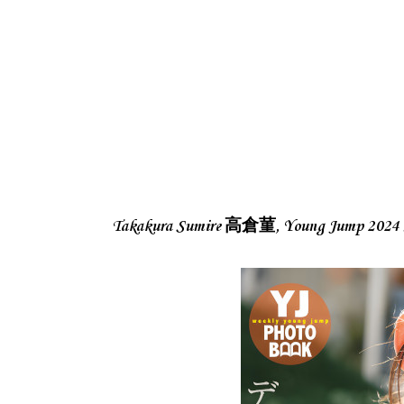
Takakura Sumire 高倉菫, Young Jump 