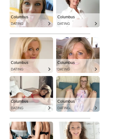
Columbus
Columbus
DATING
DATING
Columbus
Columbus
DATING
DATING
Columbus
Columbus
DATING
DATING