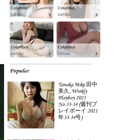
Columbus
Columbus
DATING
DATING
Columbus
Columbus
DATING
DATING
Popular
Tanaka Miku 田中
美久, Weekly
Playboy 2021
No.33-34 (週刊プ
レイボーイ 2021
年33-34号)