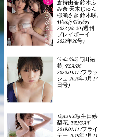
倉持由香 鈴木ふ
み奈 天木じゅん
柳瀬さき 鈴木咲,
Weekly Playboy
2022 No.20 (週刊
プレイボーイ
2022年20号)
Yoda Yuki 与田祐
希, FLASH
2020.03.17 (フラッ
シュ 2020年3月17
日号)
Ikuta Erika 生田絵
梨花, FRIDAY
2019.01.11 (フライ
デー 2019年1月11