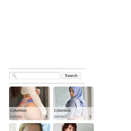
Columbus
Columbus
DATING
DATING