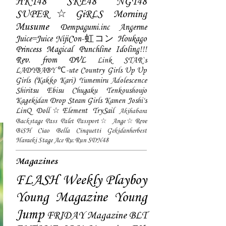
HKT48
SKE48
NGT48
SUPER☆GiRLS
Morning
Musume
Dempagumi.inc
Angerme
Juice=Juice
NijiCon-虹コン
Houkago
Princess
Magical Punchline
Idoling!!!
Rev. from DVL
Link STAR`s
LADYBABY
℃-ute
Country Girls
Up Up
Girls (Kakko Kari)
Yumemiru Adolescence
Shiritsu Ebisu Chugaku
Tenkoushoujo
Kagekidan
Drop
Steam Girls
Kamen Joshi's
LinQ
Doll☆Element
TrySail
Akihabara
Backstage Pass
Palet
Passport☆
Ange☆Reve
BiSH
Ciao Bella Cinquetti
Gekidanherbest
Haraeki Stage Ace
Ru:Run
SDN48
Magazines
FLASH
Weekly Playboy
Young Magazine
Young
Jump
FRIDAY Magazine
BLT