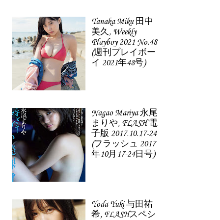
Tanaka Miku 田中
美久, Weekly
Playboy 2021 No.48
(週刊プレイボー
イ 2021年48号)
Nagao Mariya 永尾
まりや, FLASH 電
子版 2017.10.17-24
(フラッシュ 2017
年10月17-24日号)
Yoda Yuki 与田祐
希, FLASHスペシ