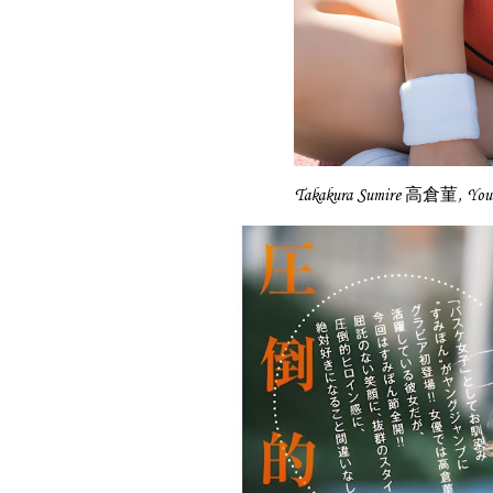
Takakura Sumire 高倉菫, 