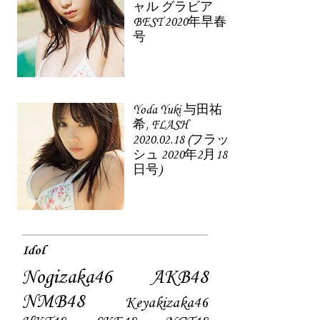
ャル グラビア
BEST 2020年早春
号
Yoda Yuki 与田祐
希, FLASH
2020.02.18 (フラッ
シュ 2020年2月18
日号)
Idol
Nogizaka46
AKB48
NMB48
Keyakizaka46