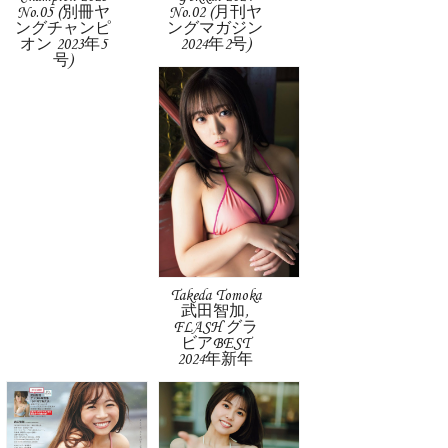
No.05 (別冊ヤ
No.02 (月刊ヤ
ングチャンピ
ングマガジン
オン 2023年5
2024年2号)
号)
Takeda Tomoka
武田智加,
FLASH グラ
ビアBEST
2024年新年