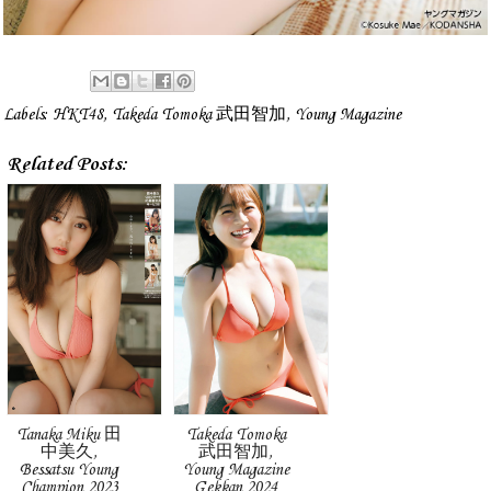
Labels:
HKT48
,
Takeda Tomoka 武田智加
,
Young Magazine
Related Posts:
Tanaka Miku 田
Takeda Tomoka
中美久,
武田智加,
Bessatsu Young
Young Magazine
Champion 2023
Gekkan 2024