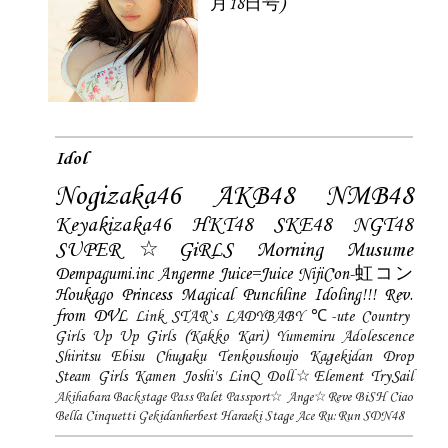
月18日号)
Idol
Nogizaka46
AKB48
NMB48
Keyakizaka46
HKT48
SKE48
NGT48
SUPER☆GiRLS
Morning Musume
Dempagumi.inc
Angerme
Juice=Juice
NijiCon-虹コン
Houkago Princess
Magical Punchline
Idoling!!!
Rev.
from DVL
Link STAR`s
LADYBABY
℃-ute
Country
Girls
Up Up Girls (Kakko Kari)
Yumemiru Adolescence
Shiritsu Ebisu Chugaku
Tenkoushoujo Kagekidan
Drop
Steam Girls
Kamen Joshi's
LinQ
Doll☆Element
TrySail
Akihabara Backstage Pass
Palet
Passport☆
Ange☆Reve
BiSH
Ciao
Bella Cinquetti
Gekidanherbest
Haraeki Stage Ace
Ru:Run
SDN48