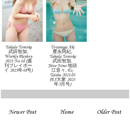
Takeda Tomoka
Toyonaga Aki
武田智加,
豊永阿紀,
Weekly Playboy
Takeda Tomoka
2023 No.48 (週
武田智加,
刊プレイボー
Jitoe Nene 地頭
イ 2023年48号)
江音々, Ex-
Taishu 2023.05
(EX大衆 2023
年5月号)
Newer Post
Home
Older Post