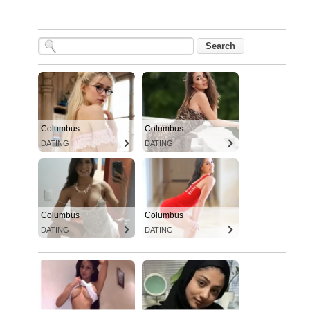
Columbus
Columbus
DATING
DATING
Columbus
Columbus
DATING
DATING