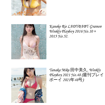
Kaneko Rie LADYBABY Gravure
Weekly Playboy 2016 No.10 +
2015 No.52.
Tanaka Miku 田中美久, Weekly
Playboy 2021 No.48 (週刊プレイ
ボーイ 2021年48号)