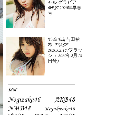
ャル グラビア
BEST 2020年早春
号
Yoda Yuki 与田祐
希, FLASH
2020.02.18 (フラッ
シュ 2020年2月18
日号)
Idol
Nogizaka46
AKB48
NMB48
Keyakizaka46