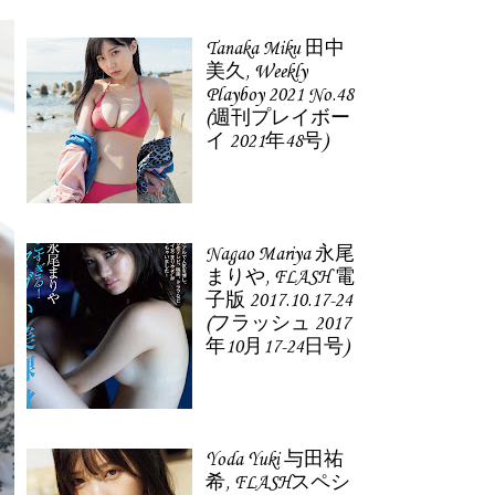
Tanaka Miku 田中
美久, Weekly
Playboy 2021 No.48
(週刊プレイボー
イ 2021年48号)
Nagao Mariya 永尾
まりや, FLASH 電
子版 2017.10.17-24
(フラッシュ 2017
年10月17-24日号)
Yoda Yuki 与田祐
希, FLASHスペシ