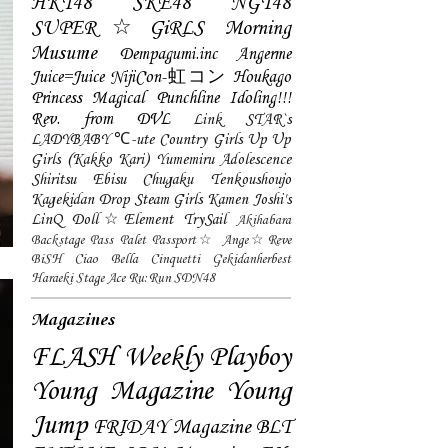
HKT48
SKE48
NGT48
SUPER☆GiRLS
Morning
Musume
Dempagumi.inc
Angerme
Juice=Juice
NijiCon-虹コン
Houkago
Princess
Magical Punchline
Idoling!!!
Rev. from DVL
Link STAR`s
LADYBABY
℃-ute
Country Girls
Up Up
Girls (Kakko Kari)
Yumemiru Adolescence
Shiritsu Ebisu Chugaku
Tenkoushoujo
Kagekidan
Drop
Steam Girls
Kamen Joshi's
LinQ
Doll☆Element
TrySail
Akihabara
Backstage Pass
Palet
Passport☆
Ange☆Reve
BiSH
Ciao Bella Cinquetti
Gekidanherbest
Haraeki Stage Ace
Ru:Run
SDN48
Magazines
FLASH
Weekly Playboy
Young Magazine
Young
Jump
FRIDAY Magazine
BLT