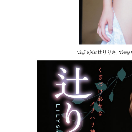
Tsuji Ririsa 辻りりさ, You