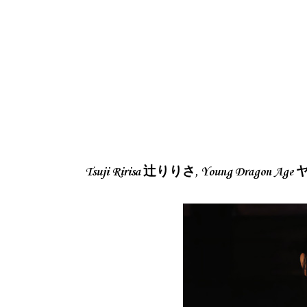
Tsuji Ririsa 辻りりさ, Young Dragon 