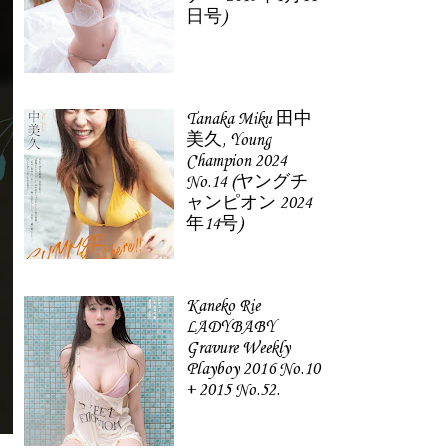
日号)
Tanaka Miku 田中
美久, Young
Champion 2024
No.14 (ヤングチ
ャンピオン 2024
年14号)
Kaneko Rie
LADYBABY
Gravure Weekly
Playboy 2016 No.10
+ 2015 No.52.