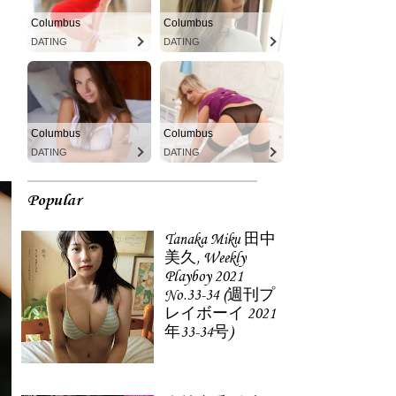
Columbus
Columbus
DATING
DATING
Columbus
Columbus
DATING
DATING
Popular
Tanaka Miku 田中
美久, Weekly
Playboy 2021
No.33-34 (週刊プ
レイボーイ 2021
年33-34号)