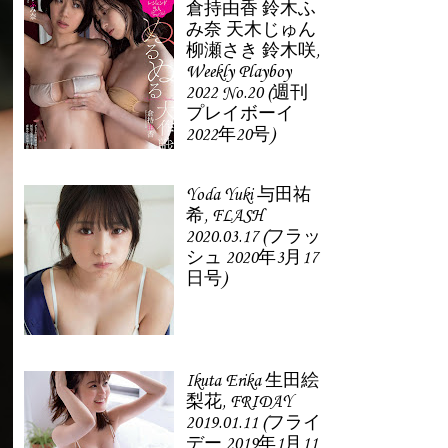
倉持由香 鈴木ふ
み奈 天木じゅん
柳瀬さき 鈴木咲,
Weekly Playboy
2022 No.20 (週刊
プレイボーイ
2022年20号)
Yoda Yuki 与田祐
希, FLASH
2020.03.17 (フラッ
シュ 2020年3月17
日号)
Ikuta Erika 生田絵
梨花, FRIDAY
2019.01.11 (フライ
デー 2019年1月11