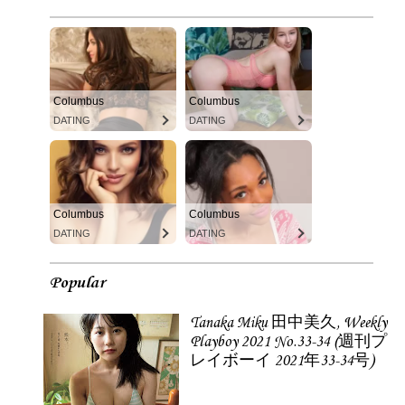
Columbus
Columbus
DATING
DATING
Columbus
Columbus
DATING
DATING
Popular
Tanaka Miku 田中美久, Weekly
Playboy 2021 No.33-34 (週刊プ
レイボーイ 2021年33-34号)