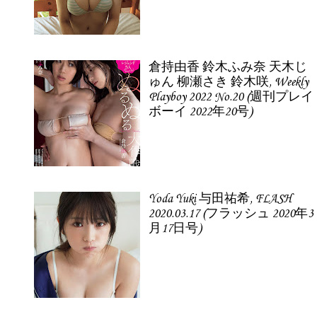
倉持由香 鈴木ふみ奈 天木じ
ゅん 柳瀬さき 鈴木咲, Weekly
Playboy 2022 No.20 (週刊プレイ
ボーイ 2022年20号)
Yoda Yuki 与田祐希, FLASH
2020.03.17 (フラッシュ 2020年3
月17日号)