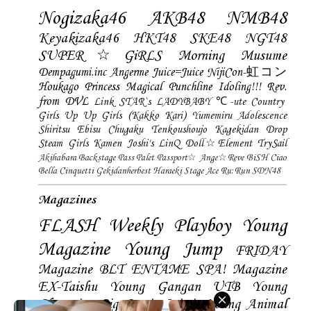
Nogizaka46
AKB48
NMB48
Keyakizaka46
HKT48
SKE48
NGT48
SUPER☆GiRLS
Morning Musume
Dempagumi.inc
Angerme
Juice=Juice
NijiCon-虹コン
Houkago Princess
Magical Punchline
Idoling!!!
Rev.
from DVL
Link STAR`s
LADYBABY
℃-ute
Country
Girls
Up Up Girls (Kakko Kari)
Yumemiru Adolescence
Shiritsu Ebisu Chugaku
Tenkoushoujo Kagekidan
Drop
Steam Girls
Kamen Joshi's
LinQ
Doll☆Element
TrySail
Akihabara Backstage Pass
Palet
Passport☆
Ange☆Reve
BiSH
Ciao
Bella Cinquetti
Gekidanherbest
Haraeki Stage Ace
Ru:Run
SDN48
Magazines
FLASH
Weekly Playboy
Young
Magazine
Young Jump
FRIDAY
Magazine
BLT
ENTAME
SPA! Magazine
EX-Taishu
Young Gangan
UTB
Young
Champion
Big Comic Spirtis
Young Animal