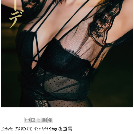
Labels:
FRIDAY
,
Yomichi Yuki 夜道雪