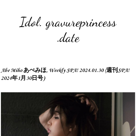
Idol. gravureprincess
.date
Abe Miho あべみほ, Weekly SPA! 2024.01.30 (週刊SPA!
2024年1月30日号)