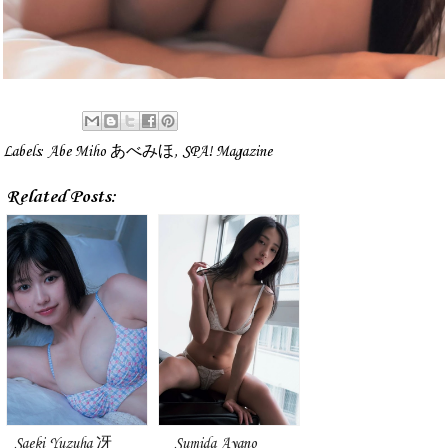
Labels:
Abe Miho あべみほ
,
SPA! Magazine
Related Posts:
Saeki Yuzuha 冴
Sumida Ayano