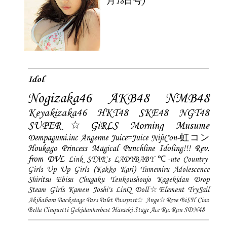
月18日号)
Idol
Nogizaka46
AKB48
NMB48
Keyakizaka46
HKT48
SKE48
NGT48
SUPER☆GiRLS
Morning Musume
Dempagumi.inc
Angerme
Juice=Juice
NijiCon-虹コン
Houkago Princess
Magical Punchline
Idoling!!!
Rev.
from DVL
Link STAR`s
LADYBABY
℃-ute
Country
Girls
Up Up Girls (Kakko Kari)
Yumemiru Adolescence
Shiritsu Ebisu Chugaku
Tenkoushoujo Kagekidan
Drop
Steam Girls
Kamen Joshi's
LinQ
Doll☆Element
TrySail
Akihabara Backstage Pass
Palet
Passport☆
Ange☆Reve
BiSH
Ciao
Bella Cinquetti
Gekidanherbest
Haraeki Stage Ace
Ru:Run
SDN48