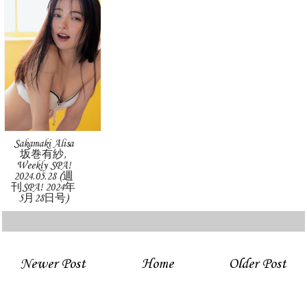
Sakamaki Alisa
坂巻有紗,
Weekly SPA!
2024.05.28 (週
刊SPA! 2024年
5月28日号)
Newer Post
Home
Older Post