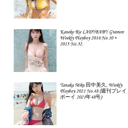
Kaneko Rie LADYBABY Gravure
Weekly Playboy 2016 No.10 +
2015 No.52.
Tanaka Miku 田中美久, Weekly
Playboy 2021 No.48 (週刊プレイ
ボーイ 2021年48号)