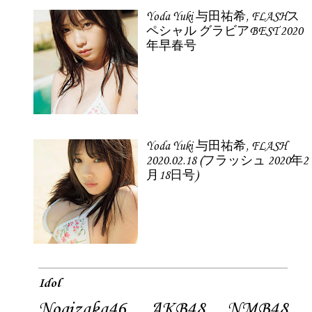
Yoda Yuki 与田祐希, FLASHス
ペシャル グラビアBEST 2020
年早春号
Yoda Yuki 与田祐希, FLASH
2020.02.18 (フラッシュ 2020年2
月18日号)
Idol
Nogizaka46
AKB48
NMB48