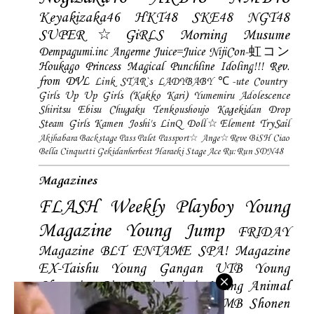
Keyakizaka46
HKT48
SKE48
NGT48
SUPER☆GiRLS
Morning Musume
Dempagumi.inc
Angerme
Juice=Juice
NijiCon-虹コン
Houkago Princess
Magical Punchline
Idoling!!!
Rev.
from DVL
Link STAR`s
LADYBABY
℃-ute
Country
Girls
Up Up Girls (Kakko Kari)
Yumemiru Adolescence
Shiritsu Ebisu Chugaku
Tenkoushoujo Kagekidan
Drop
Steam Girls
Kamen Joshi's
LinQ
Doll☆Element
TrySail
Akihabara Backstage Pass
Palet
Passport☆
Ange☆Reve
BiSH
Ciao
Bella Cinquetti
Gekidanherbest
Haraeki Stage Ace
Ru:Run
SDN48
Magazines
FLASH
Weekly Playboy
Young
Magazine
Young Jump
FRIDAY
Magazine
BLT
ENTAME
SPA! Magazine
EX-Taishu
Young Gangan
UTB
Young
Champion
Big Comic Spirtis
Young Animal
Shonen Magazine
BUBKA
BOMB
Shonen