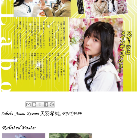
Labels:
Amau Kisumi 天羽希純
,
ENTAME
Related Posts: