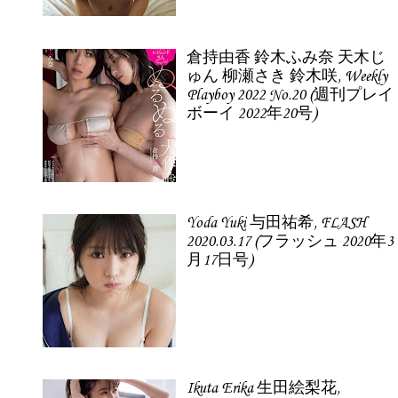
倉持由香 鈴木ふみ奈 天木じ
ゅん 柳瀬さき 鈴木咲, Weekly
Playboy 2022 No.20 (週刊プレイ
ボーイ 2022年20号)
Yoda Yuki 与田祐希, FLASH
2020.03.17 (フラッシュ 2020年3
月17日号)
Ikuta Erika 生田絵梨花,