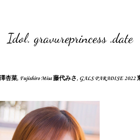
Idol. gravureprincess .date
澤杏菜, Fujishiro Misa 藤代みさ, GALS PARADISE 2022 