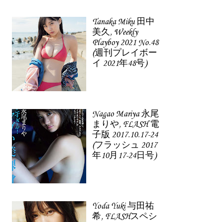
Tanaka Miku 田中
美久, Weekly
Playboy 2021 No.48
(週刊プレイボー
イ 2021年48号)
Nagao Mariya 永尾
まりや, FLASH 電
子版 2017.10.17-24
(フラッシュ 2017
年10月17-24日号)
Yoda Yuki 与田祐
希, FLASHスペシ