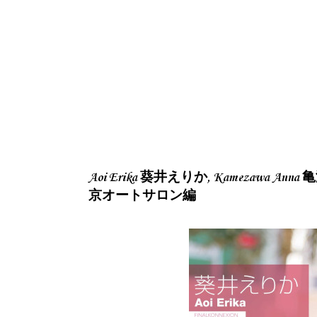
Aoi Erika 葵井えりか, Kamezawa Anna 亀
京オートサロン編