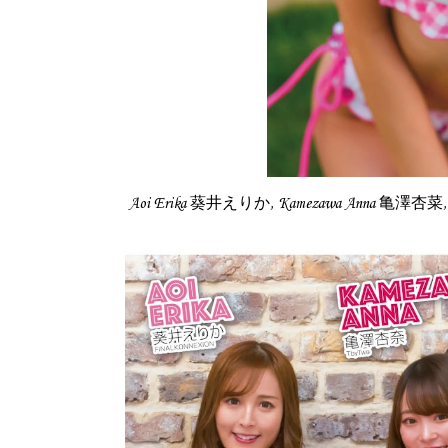
Aoi Erika 葵井えりか, Kamezawa Anna 亀澤杏菜