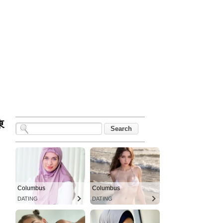
東
Columbus
Columbus
DATING
DATING