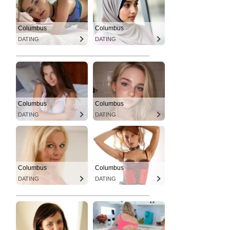
Columbus
Columbus
DATING
DATING
Columbus
Columbus
DATING
DATING
Columbus
Columbus
DATING
DATING