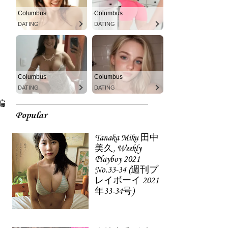
Columbus
Columbus
DATING
DATING
Columbus
Columbus
DATING
DATING
ン編
Popular
Tanaka Miku 田中
美久, Weekly
Playboy 2021
No.33-34 (週刊プ
レイボーイ 2021
年33-34号)