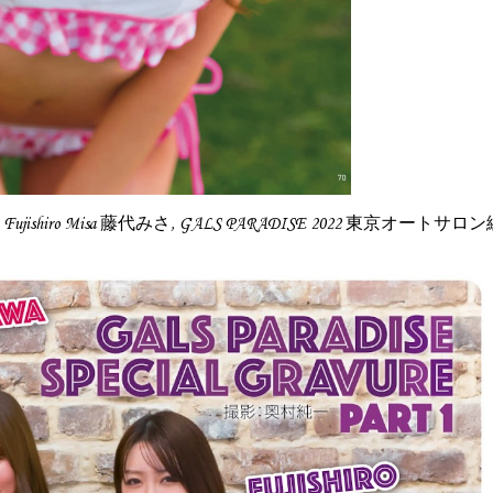
, Fujishiro Misa 藤代みさ, GALS PARADISE 2022 東京オートサロ