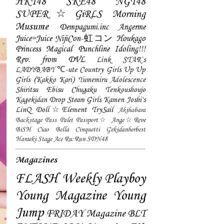
HKT48
SKE48
NGT48
SUPER☆GiRLS
Morning
Musume
Dempagumi.inc
Angerme
Juice=Juice
NijiCon-虹コン
Houkago
Princess
Magical Punchline
Idoling!!!
Rev. from DVL
Link STAR`s
LADYBABY
℃-ute
Country Girls
Up Up
Girls (Kakko Kari)
Yumemiru Adolescence
Shiritsu Ebisu Chugaku
Tenkoushoujo
Kagekidan
Drop
Steam Girls
Kamen Joshi's
LinQ
Doll☆Element
TrySail
Akihabara
Backstage Pass
Palet
Passport☆
Ange☆Reve
BiSH
Ciao Bella Cinquetti
Gekidanherbest
Haraeki Stage Ace
Ru:Run
SDN48
Magazines
FLASH
Weekly Playboy
Young Magazine
Young
Jump
FRIDAY Magazine
BLT