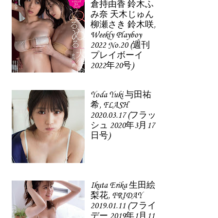
倉持由香 鈴木ふ
み奈 天木じゅん
柳瀬さき 鈴木咲,
Weekly Playboy
2022 No.20 (週刊
プレイボーイ
2022年20号)
Yoda Yuki 与田祐
希, FLASH
2020.03.17 (フラッ
シュ 2020年3月17
日号)
Ikuta Erika 生田絵
梨花, FRIDAY
2019.01.11 (フライ
デー 2019年1月11