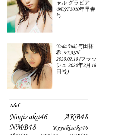
ャル グラビア
BEST 2020年早春
号
Yoda Yuki 与田祐
希, FLASH
2020.02.18 (フラッ
シュ 2020年2月18
日号)
Idol
Nogizaka46
AKB48
NMB48
Keyakizaka46