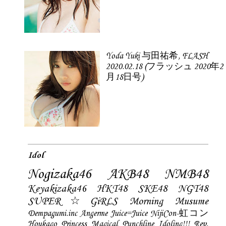
Yoda Yuki 与田祐希, FLASH
2020.02.18 (フラッシュ 2020年2
月18日号)
Idol
Nogizaka46
AKB48
NMB48
Keyakizaka46
HKT48
SKE48
NGT48
SUPER☆GiRLS
Morning Musume
Dempagumi.inc
Angerme
Juice=Juice
NijiCon-虹コン
Houkago Princess
Magical Punchline
Idoling!!!
Rev.