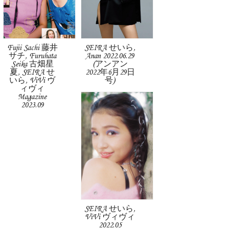
Fujii Sachi 藤井
SEIRA せいら,
サチ, Furuhata
Anan 2022.06.29
Seika 古畑星
(アンアン
夏, SEIRA せ
2022年6月29日
いら, ViVi ヴ
号)
ィヴィ
Magazine
2023.09
SEIRA せいら,
ViVi ヴィヴィ
2022.05