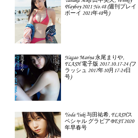
Tanaka Miku 田中美久, Weekly
Playboy 2021 No.48 (週刊プレイ
ボーイ 2021年48号)
Nagao Mariya 永尾まりや,
FLASH 電子版 2017.10.17-24 (フ
ラッシュ 2017年10月17-24日
号)
Yoda Yuki 与田祐希, FLASHス
ペシャル グラビアBEST 2020
年早春号