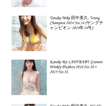
Tanaka Miku 田中美久, Young
Champion 2024 No.14 (ヤングチ
ャンピオン 2024年14号)
Kaneko Rie LADYBABY Gravure
Weekly Playboy 2016 No.10 +
2015 No.52.