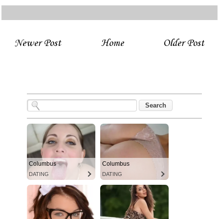
Newer Post
Home
Older Post
Columbus
Columbus
DATING
DATING