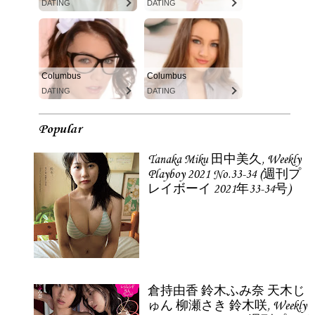
DATING
DATING
Columbus
Columbus
DATING
DATING
Popular
Tanaka Miku 田中美久, Weekly
Playboy 2021 No.33-34 (週刊プ
レイボーイ 2021年33-34号)
倉持由香 鈴木ふみ奈 天木じ
ゅん 柳瀬さき 鈴木咲, Weekly