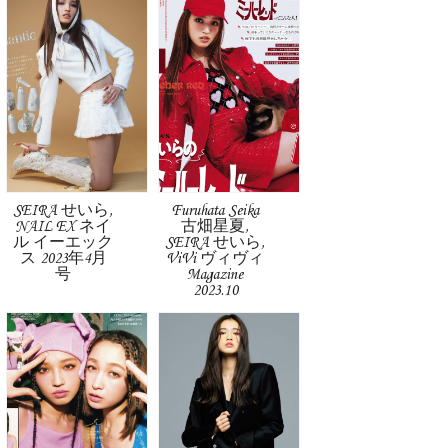
SEIRA せいら,
Furuhata Seika
NAIL EX ネイ
古畑星夏,
ル イーエック
SEIRA せいら,
ス 2023年4月
ViVi ヴィヴィ
号
Magazine
2023.10