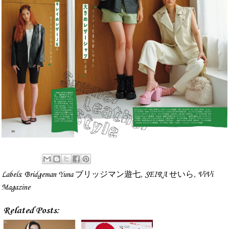
Labels:
Bridgeman Yuna ブリッジマン遊七
,
SEIRA せいら
,
ViVi
Magazine
Related Posts: