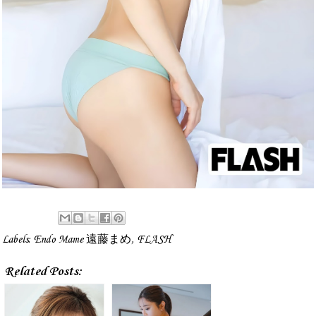
Labels:
Endo Mame 遠藤まめ
,
FLASH
Related Posts: