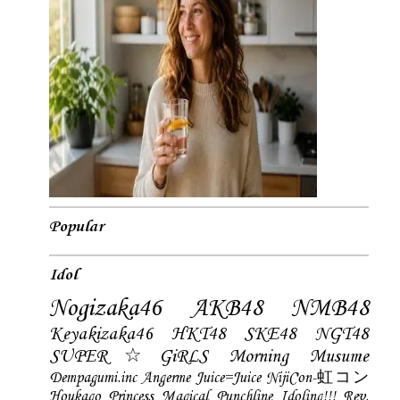
Popular
Idol
Nogizaka46
AKB48
NMB48
Keyakizaka46
HKT48
SKE48
NGT48
SUPER☆GiRLS
Morning Musume
Dempagumi.inc
Angerme
Juice=Juice
NijiCon-虹コン
Houkago Princess
Magical Punchline
Idoling!!!
Rev.