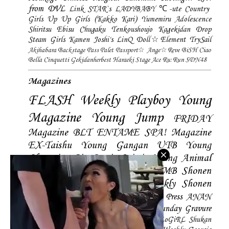
from DVL
Link STAR`s
LADYBABY
℃-ute
Country
Girls
Up Up Girls (Kakko Kari)
Yumemiru Adolescence
Shiritsu Ebisu Chugaku
Tenkoushoujo Kagekidan
Drop
Steam Girls
Kamen Joshi's
LinQ
Doll☆Element
TrySail
Akihabara Backstage Pass
Palet
Passport☆
Ange☆Reve
BiSH
Ciao
Bella Cinquetti
Gekidanherbest
Haraeki Stage Ace
Ru:Run
SDN48
Magazines
FLASH
Weekly Playboy
Young
Magazine
Young Jump
FRIDAY
Magazine
BLT
ENTAME
SPA! Magazine
EX-Taishu
Young Gangan
UTB
Young
Champion
Big Comic Spirtis
Young Animal
Shonen Magazine
BUBKA
BOMB
Shonen
Champion
Manga Action
Weekly Shonen
Sunday
Photobooks
BRODY
Hustle Press
ANAN
Magazine
SMART Magazine
Young Sunday
Gravure
The Television
CD&DL My Girl
Daily LoGiRL
Shukan