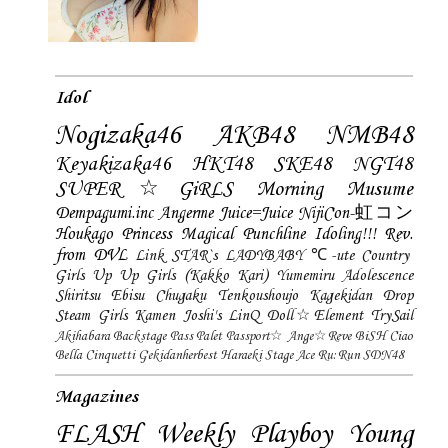
Idol
Nogizaka46
AKB48
NMB48
Keyakizaka46
HKT48
SKE48
NGT48
SUPER☆GiRLS
Morning Musume
Dempagumi.inc
Angerme
Juice=Juice
NijiCon-虹コン
Houkago Princess
Magical Punchline
Idoling!!!
Rev.
from DVL
Link STAR`s
LADYBABY
℃-ute
Country
Girls
Up Up Girls (Kakko Kari)
Yumemiru Adolescence
Shiritsu Ebisu Chugaku
Tenkoushoujo Kagekidan
Drop
Steam Girls
Kamen Joshi's
LinQ
Doll☆Element
TrySail
Akihabara Backstage Pass
Palet
Passport☆
Ange☆Reve
BiSH
Ciao
Bella Cinquetti
Gekidanherbest
Haraeki Stage Ace
Ru:Run
SDN48
Magazines
FLASH
Weekly Playboy
Young