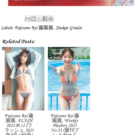
Labels:
Fujizono Rei 藤園麗
,
Shukan Gendai
Related Posts:
Fujizono Rei 藤
Fujizono Rei 藤
園麗, FLASH
園麗, Weekly
2023.09.12 (フ
Playboy 2023
ラッシュ 2023
No.33 (週刊プ