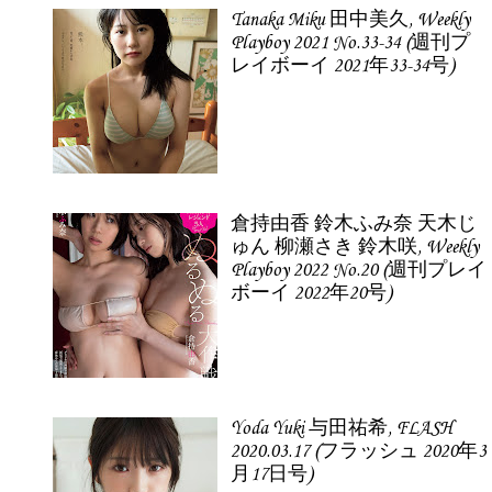
Tanaka Miku 田中美久, Weekly
Playboy 2021 No.33-34 (週刊プ
レイボーイ 2021年33-34号)
倉持由香 鈴木ふみ奈 天木じ
ゅん 柳瀬さき 鈴木咲, Weekly
Playboy 2022 No.20 (週刊プレイ
ボーイ 2022年20号)
Yoda Yuki 与田祐希, FLASH
2020.03.17 (フラッシュ 2020年3
月17日号)