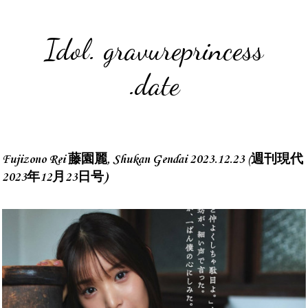
Idol. gravureprincess
.date
Fujizono Rei 藤園麗, Shukan Gendai 2023.12.23 (週刊現代
2023年12月23日号)