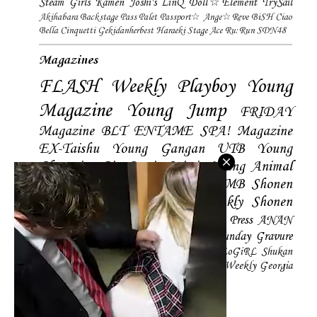
Steam Girls
Kamen Joshi's
LinQ
Doll☆Element
TrySail
Akihabara Backstage Pass
Palet
Passport☆
Ange☆Reve
BiSH
Ciao
Bella Cinquetti
Gekidanherbest
Haraeki Stage Ace
Ru:Run
SDN48
Magazines
FLASH
Weekly Playboy
Young
Magazine
Young Jump
FRIDAY
Magazine
BLT
ENTAME
SPA! Magazine
EX-Taishu
Young Gangan
UTB
Young
Champion
Big Comic Spirtis
Young Animal
Shonen Magazine
BUBKA
BOMB
Shonen
Champion
Manga Action
Weekly Shonen
Sunday
Photobooks
BRODY
Hustle Press
ANAN
Magazine
SMART Magazine
Young Sunday
Gravure
The Television
CD&DL My Girl
Daily LoGiRL
Shukan
Taishu
Girls! Magazine
Soccer Game King
Weekly Georgia
Sunday Magazine
Mery Magazine