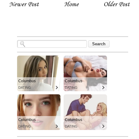
Newer Post
Home
Older Post
Columbus
Columbus
DATING
DATING
Columbus
Columbus
DATING
DATING