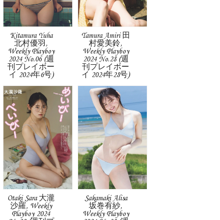
Kitamura Yuha
Tamura Amiri 田
北村優羽,
村愛美鈴,
Weekly Playboy
Weekly Playboy
2024 No.06 (週
2024 No.28 (週
刊プレイボー
刊プレイボー
イ 2024年6号)
イ 2024年28号)
Otaki Sara 大瀧
Sakamaki Alisa
沙羅, Weekly
坂巻有紗,
Playboy 2024
Weekly Playboy