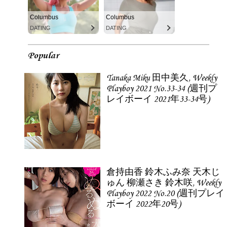
Columbus
Columbus
DATING
DATING
Popular
Tanaka Miku 田中美久, Weekly
Playboy 2021 No.33-34 (週刊プ
レイボーイ 2021年33-34号)
倉持由香 鈴木ふみ奈 天木じ
ゅん 柳瀬さき 鈴木咲, Weekly
Playboy 2022 No.20 (週刊プレイ
ボーイ 2022年20号)