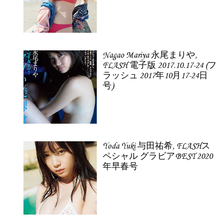
Nagao Mariya 永尾まりや,
FLASH 電子版 2017.10.17-24 (フ
ラッシュ 2017年10月17-24日
号)
Yoda Yuki 与田祐希, FLASHス
ペシャル グラビアBEST 2020
年早春号