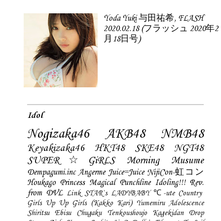
Yoda Yuki 与田祐希, FLASH
2020.02.18 (フラッシュ 2020年2
月18日号)
Idol
Nogizaka46
AKB48
NMB48
Keyakizaka46
HKT48
SKE48
NGT48
SUPER☆GiRLS
Morning Musume
Dempagumi.inc
Angerme
Juice=Juice
NijiCon-虹コン
Houkago Princess
Magical Punchline
Idoling!!!
Rev.
from DVL
Link STAR`s
LADYBABY
℃-ute
Country
Girls
Up Up Girls (Kakko Kari)
Yumemiru Adolescence
Shiritsu Ebisu Chugaku
Tenkoushoujo Kagekidan
Drop