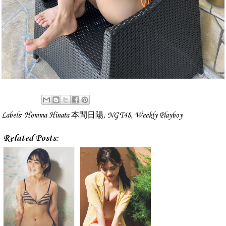
Labels:
Homma Hinata 本間日陽
,
NGT48
,
Weekly Playboy
Related Posts: