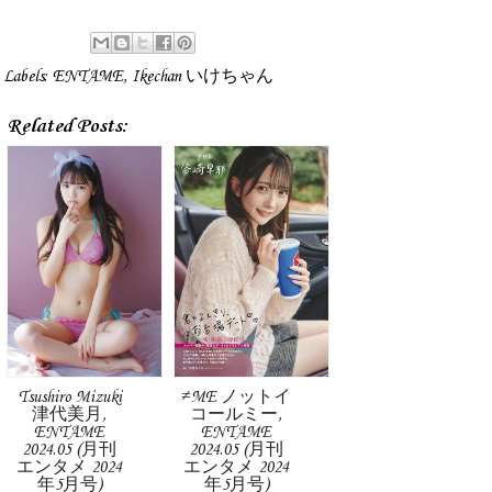
Labels:
ENTAME
,
Ikechan いけちゃん
Related Posts:
Tsushiro Mizuki
≠ME ノットイ
津代美月,
コールミー,
ENTAME
ENTAME
2024.05 (月刊
2024.05 (月刊
エンタメ 2024
エンタメ 2024
年5月号)
年5月号)