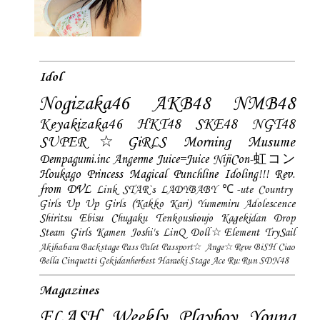
Idol
Nogizaka46
AKB48
NMB48
Keyakizaka46
HKT48
SKE48
NGT48
SUPER☆GiRLS
Morning Musume
Dempagumi.inc
Angerme
Juice=Juice
NijiCon-虹コン
Houkago Princess
Magical Punchline
Idoling!!!
Rev.
from DVL
Link STAR`s
LADYBABY
℃-ute
Country
Girls
Up Up Girls (Kakko Kari)
Yumemiru Adolescence
Shiritsu Ebisu Chugaku
Tenkoushoujo Kagekidan
Drop
Steam Girls
Kamen Joshi's
LinQ
Doll☆Element
TrySail
Akihabara Backstage Pass
Palet
Passport☆
Ange☆Reve
BiSH
Ciao
Bella Cinquetti
Gekidanherbest
Haraeki Stage Ace
Ru:Run
SDN48
Magazines
FLASH
Weekly Playboy
Young