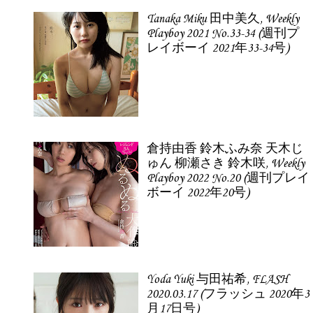
Tanaka Miku 田中美久, Weekly
Playboy 2021 No.33-34 (週刊プ
レイボーイ 2021年33-34号)
倉持由香 鈴木ふみ奈 天木じ
ゅん 柳瀬さき 鈴木咲, Weekly
Playboy 2022 No.20 (週刊プレイ
ボーイ 2022年20号)
Yoda Yuki 与田祐希, FLASH
2020.03.17 (フラッシュ 2020年3
月17日号)