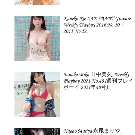
Kaneko Rie LADYBABY Gravure
Weekly Playboy 2016 No.10 +
2015 No.52.
Tanaka Miku 田中美久, Weekly
Playboy 2021 No.48 (週刊プレイ
ボーイ 2021年48号)
Nagao Mariya 永尾まりや,