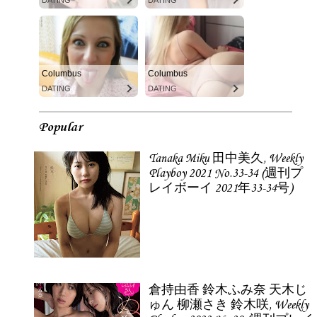
DATING
DATING
Columbus
Columbus
DATING
DATING
Popular
Tanaka Miku 田中美久, Weekly
Playboy 2021 No.33-34 (週刊プ
レイボーイ 2021年33-34号)
倉持由香 鈴木ふみ奈 天木じ
ゅん 柳瀬さき 鈴木咲, Weekly