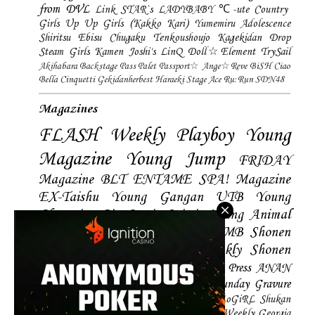
from DVL
Link STAR`s
LADYBABY
℃-ute
Country
Girls
Up Up Girls (Kakko Kari)
Yumemiru Adolescence
Shiritsu Ebisu Chugaku
Tenkoushoujo Kagekidan
Drop
Steam Girls
Kamen Joshi's
LinQ
Doll☆Element
TrySail
Akihabara Backstage Pass
Palet
Passport☆
Ange☆Reve
BiSH
Ciao
Bella Cinquetti
Gekidanherbest
Haraeki Stage Ace
Ru:Run
SDN48
Magazines
FLASH
Weekly Playboy
Young
Magazine
Young Jump
FRIDAY
Magazine
BLT
ENTAME
SPA! Magazine
EX-Taishu
Young Gangan
UTB
Young
Champion
Big Comic Spirtis
Young Animal
Shonen Magazine
BUBKA
BOMB
Shonen
Champion
Manga Action
Weekly Shonen
Sunday
Photobooks
BRODY
Hustle Press
ANAN
Magazine
SMART Magazine
Young Sunday
Gravure
The Television
CD&DL My Girl
Daily LoGiRL
Shukan
Taishu
Girls! Magazine
Soccer Game King
Weekly Georgia