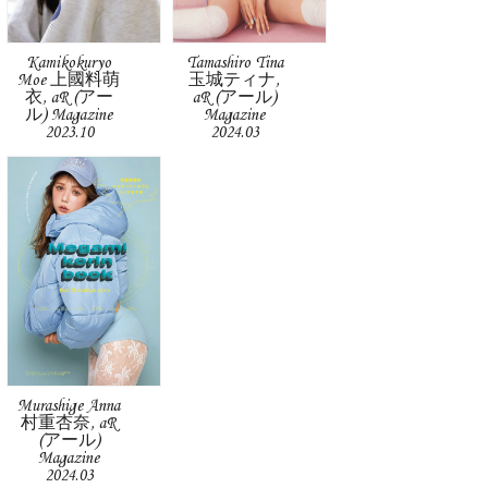
Kamikokuryo
Tamashiro Tina
Moe 上國料萌
玉城ティナ,
衣, aR (アー
aR (アール)
ル) Magazine
Magazine
2023.10
2024.03
Murashige Anna
村重杏奈, aR
(アール)
Magazine
2024.03