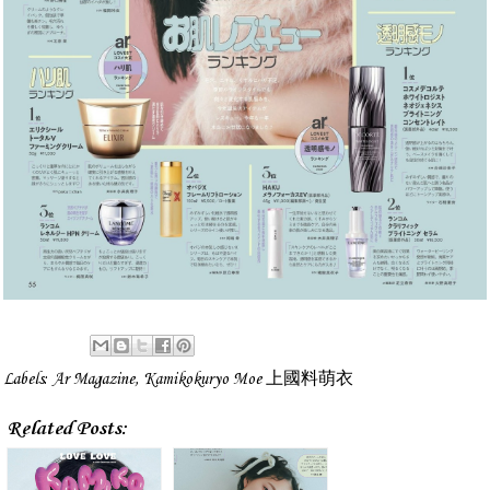
Labels:
Ar Magazine
,
Kamikokuryo Moe 上國料萌衣
Related Posts: