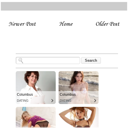
Newer Post
Home
Older Post
Columbus
Columbus
DATING
DATING