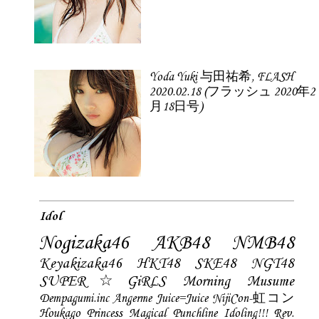
Yoda Yuki 与田祐希, FLASH
2020.02.18 (フラッシュ 2020年2
月18日号)
Idol
Nogizaka46
AKB48
NMB48
Keyakizaka46
HKT48
SKE48
NGT48
SUPER☆GiRLS
Morning Musume
Dempagumi.inc
Angerme
Juice=Juice
NijiCon-虹コン
Houkago Princess
Magical Punchline
Idoling!!!
Rev.