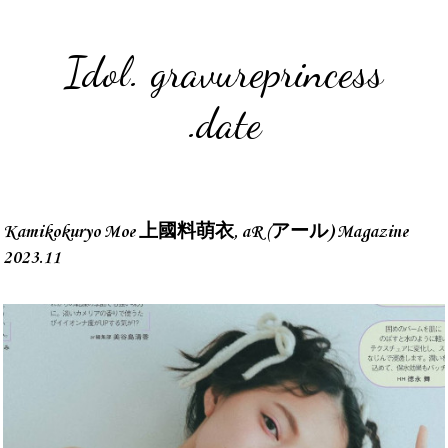
Idol. gravureprincess
.date
Kamikokuryo Moe 上國料萌衣, aR (アール) Magazine
2023.11