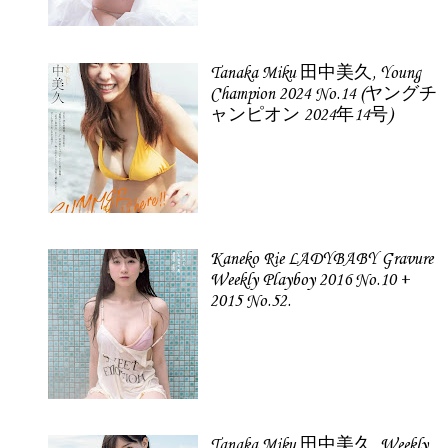
Tanaka Miku 田中美久, Young
Champion 2024 No.14 (ヤングチ
ャンピオン 2024年14号)
Kaneko Rie LADYBABY Gravure
Weekly Playboy 2016 No.10 +
2015 No.52.
Tanaka Miku 田中美久, Weekly