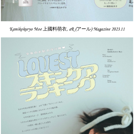
Kamikokuryo Moe 上國料萌衣, aR (アール) Magazine 2023.11