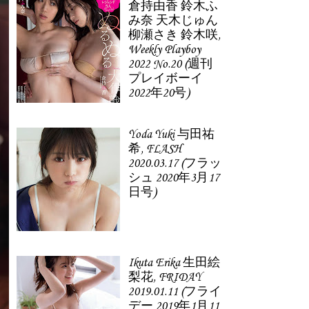
倉持由香 鈴木ふ
み奈 天木じゅん
柳瀬さき 鈴木咲,
Weekly Playboy
2022 No.20 (週刊
プレイボーイ
2022年20号)
Yoda Yuki 与田祐
希, FLASH
2020.03.17 (フラッ
シュ 2020年3月17
日号)
Ikuta Erika 生田絵
梨花, FRIDAY
2019.01.11 (フライ
デー 2019年1月11