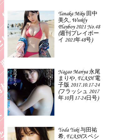
Tanaka Miku 田中
美久, Weekly
Playboy 2021 No.48
(週刊プレイボー
イ 2021年48号)
Nagao Mariya 永尾
まりや, FLASH 電
子版 2017.10.17-24
(フラッシュ 2017
年10月17-24日号)
Yoda Yuki 与田祐
希, FLASHスペシ