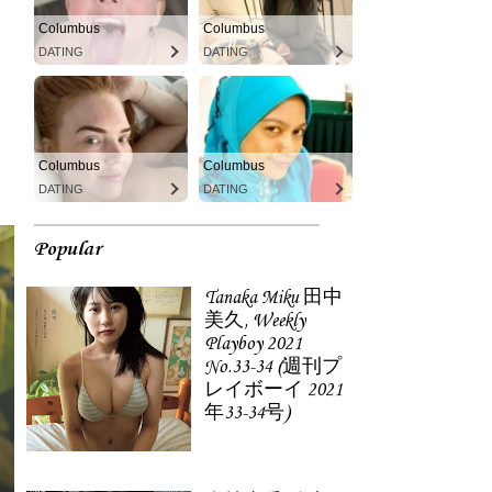
Columbus
Columbus
DATING
DATING
Columbus
Columbus
DATING
DATING
Popular
Tanaka Miku 田中
美久, Weekly
Playboy 2021
No.33-34 (週刊プ
レイボーイ 2021
年33-34号)