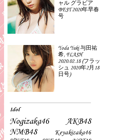
ャル グラビア
BEST 2020年早春
号
Yoda Yuki 与田祐
希, FLASH
2020.02.18 (フラッ
シュ 2020年2月18
日号)
Idol
Nogizaka46
AKB48
NMB48
Keyakizaka46