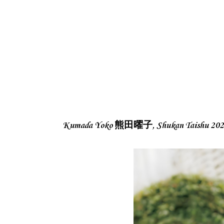
Kumada Yoko 熊田曜子, Shukan Taishu 