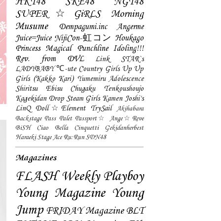
HKT48
SKE48
NGT48
SUPER☆GiRLS
Morning
Musume
Dempagumi.inc
Angerme
Juice=Juice
NijiCon-虹コン
Houkago
Princess
Magical Punchline
Idoling!!!
Rev. from DVL
Link STAR`s
LADYBABY
℃-ute
Country Girls
Up Up
Girls (Kakko Kari)
Yumemiru Adolescence
Shiritsu Ebisu Chugaku
Tenkoushoujo
Kagekidan
Drop
Steam Girls
Kamen Joshi's
LinQ
Doll☆Element
TrySail
Akihabara
Backstage Pass
Palet
Passport☆
Ange☆Reve
BiSH
Ciao Bella Cinquetti
Gekidanherbest
Haraeki Stage Ace
Ru:Run
SDN48
Magazines
FLASH
Weekly Playboy
Young Magazine
Young
Jump
FRIDAY Magazine
BLT