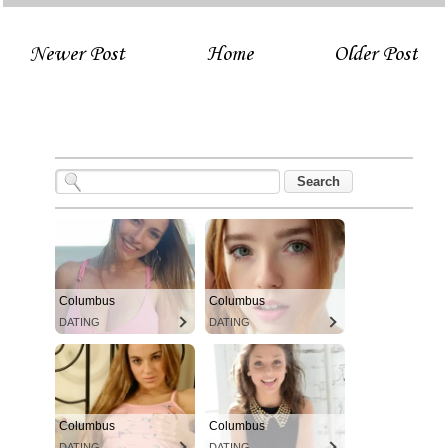
Newer Post
Home
Older Post
Columbus
Columbus
DATING
DATING
Columbus
Columbus
DATING
DATING