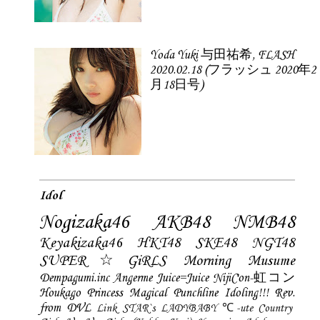
Yoda Yuki 与田祐希, FLASH
2020.02.18 (フラッシュ 2020年2
月18日号)
Idol
Nogizaka46
AKB48
NMB48
Keyakizaka46
HKT48
SKE48
NGT48
SUPER☆GiRLS
Morning Musume
Dempagumi.inc
Angerme
Juice=Juice
NijiCon-虹コン
Houkago Princess
Magical Punchline
Idoling!!!
Rev.
from DVL
Link STAR`s
LADYBABY
℃-ute
Country