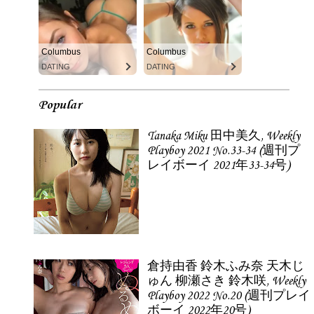
Columbus
Columbus
DATING
DATING
Popular
Tanaka Miku 田中美久, Weekly
Playboy 2021 No.33-34 (週刊プ
レイボーイ 2021年33-34号)
倉持由香 鈴木ふみ奈 天木じ
ゅん 柳瀬さき 鈴木咲, Weekly
Playboy 2022 No.20 (週刊プレイ
ボーイ 2022年20号)