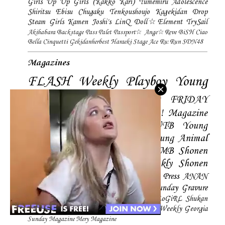
Girls
Up Up Girls (Kakko Kari)
Yumemiru Adolescence
Shiritsu Ebisu Chugaku
Tenkoushoujo Kagekidan
Drop
Steam Girls
Kamen Joshi's
LinQ
Doll☆Element
TrySail
Akihabara Backstage Pass
Palet
Passport☆
Ange☆Reve
BiSH
Ciao
Bella Cinquetti
Gekidanherbest
Haraeki Stage Ace
Ru:Run
SDN48
Magazines
FLASH
Weekly Playboy
Young
Magazine
Young Jump
FRIDAY
Magazine
BLT
ENTAME
SPA! Magazine
EX-Taishu
Young Gangan
UTB
Young
Champion
Big Comic Spirtis
Young Animal
Shonen Magazine
BUBKA
BOMB
Shonen
Champion
Manga Action
Weekly Shonen
Sunday
Photobooks
BRODY
Hustle Press
ANAN
Magazine
SMART Magazine
Young Sunday
Gravure
The Television
CD&DL My Girl
Daily LoGiRL
Shukan
Taishu
Girls! Magazine
Soccer Game King
Weekly Georgia
Sunday Magazine
Mery Magazine