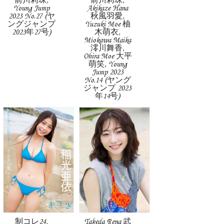
前川莉珠,
前川莉珠,
Young Jump
Akikaze Hana
2023 No.27 (ヤ
秋風羽愛,
ングジャンプ
Yuzuki Moe 柚
2023年27号)
木萌衣,
Miokawa Maika
澪川舞香,
Ohira Moe 大平
萌笑, Young
Jump 2023
No.14 (ヤング
ジャンプ 2023
年14号)
制コレ24,
Takeda Rena 武