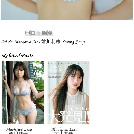
Labels:
Maekawa Lizu 前川莉珠
,
Young Jump
Related Posts:
Maekawa Lizu
Maekawa Lizu