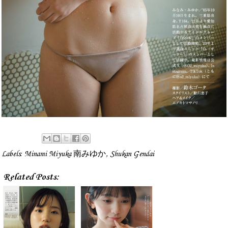
Labels:
Minami Miyuka 南みゆか
,
Shukan Gendai
Related Posts: