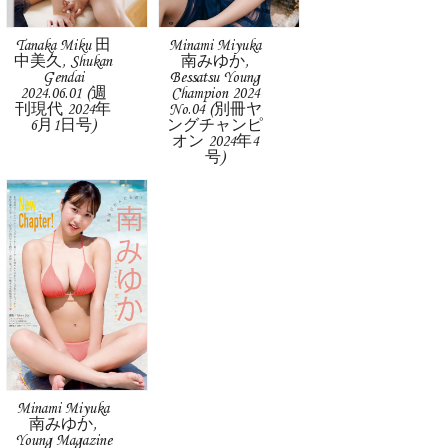
Tanaka Miku 田
Minami Miyuka
中美久, Shukan
南みゆか,
Gendai
Bessatsu Young
2024.06.01 (週
Champion 2024
刊現代 2024年
No.04 (別冊ヤ
6月1日号)
ングチャンピ
オン 2024年4
号)
Minami Miyuka
南みゆか,
Young Magazine