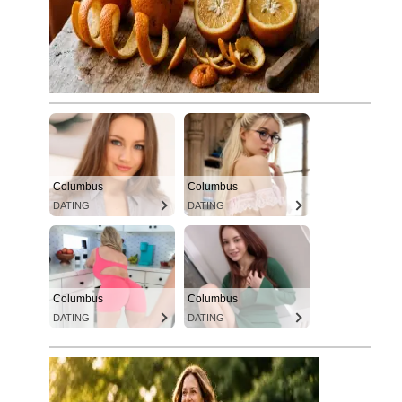
Columbus
Columbus
DATING
DATING
Columbus
Columbus
DATING
DATING