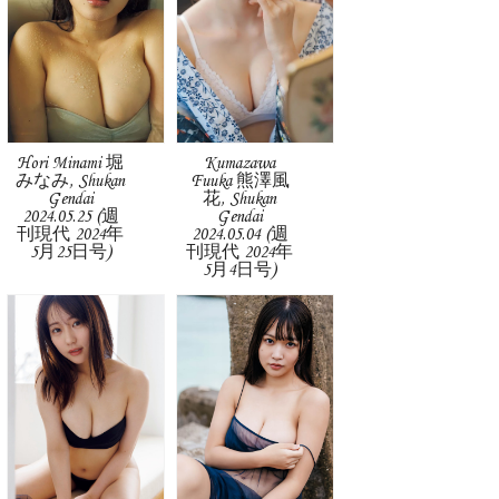
Hori Minami 堀
Kumazawa
みなみ, Shukan
Fuuka 熊澤風
Gendai
花, Shukan
2024.05.25 (週
Gendai
刊現代 2024年
2024.05.04 (週
5月25日号)
刊現代 2024年
5月4日号)