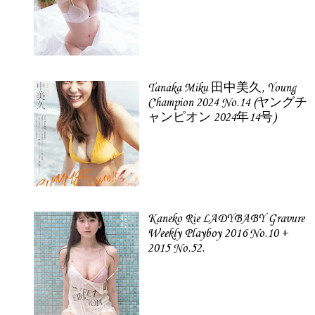
Tanaka Miku 田中美久, Young
Champion 2024 No.14 (ヤングチ
ャンピオン 2024年14号)
Kaneko Rie LADYBABY Gravure
Weekly Playboy 2016 No.10 +
2015 No.52.