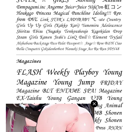
SUPER☆GiRLS
Morning Musume
Dempagumi.inc
Angerme
Juice=Juice
NijiCon-虹コン
Houkago Princess
Magical Punchline
Idoling!!!
Rev.
from DVL
Link STAR`s
LADYBABY
℃-ute
Country
Girls
Up Up Girls (Kakko Kari)
Yumemiru Adolescence
Shiritsu Ebisu Chugaku
Tenkoushoujo Kagekidan
Drop
Steam Girls
Kamen Joshi's
LinQ
Doll☆Element
TrySail
Akihabara Backstage Pass
Palet
Passport☆
Ange☆Reve
BiSH
Ciao
Bella Cinquetti
Gekidanherbest
Haraeki Stage Ace
Ru:Run
SDN48
Magazines
FLASH
Weekly Playboy
Young
Magazine
Young Jump
FRIDAY
Magazine
BLT
ENTAME
SPA! Magazine
EX-Taishu
Young Gangan
UTB
Young
Champion
Big Comic Spirtis
Young Animal
Shonen Magazine
BUBKA
BOMB
Shonen
Champion
Manga Action
Weekly Shonen
Sunday
Photobooks
BRODY
Hustle Press
ANAN