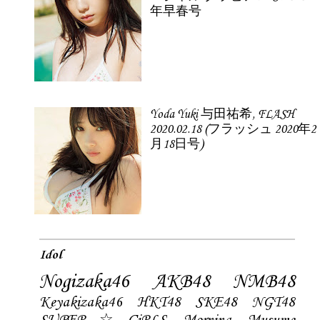
年早春号
Yoda Yuki 与田祐希, FLASH
2020.02.18 (フラッシュ 2020年2
月18日号)
Idol
Nogizaka46
AKB48
NMB48
Keyakizaka46
HKT48
SKE48
NGT48